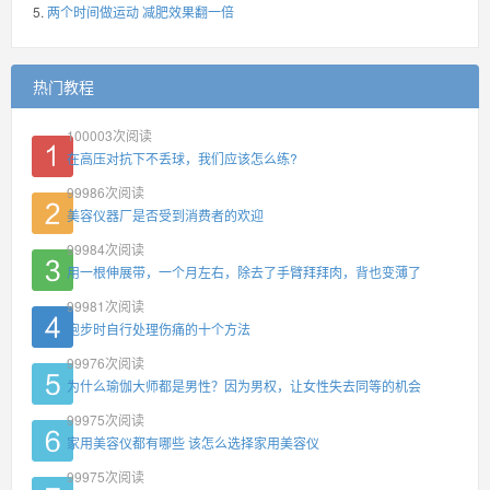
两个时间做运动 减肥效果翻一倍
热门教程
100003
次阅读
在高压对抗下不丢球，我们应该怎么练?
99986
次阅读
美容仪器厂是否受到消费者的欢迎
99984
次阅读
用一根伸展带，一个月左右，除去了手臂拜拜肉，背也变薄了
99981
次阅读
跑步时自行处理伤痛的十个方法
99976
次阅读
为什么瑜伽大师都是男性？因为男权，让女性失去同等的机会
99975
次阅读
家用美容仪都有哪些 该怎么选择家用美容仪
99975
次阅读