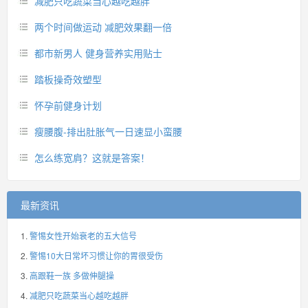
减肥只吃蔬菜当心越吃越胖
两个时间做运动 减肥效果翻一倍
都市新男人 健身营养实用贴士
踏板操奇效塑型
怀孕前健身计划
瘦腰腹-排出肚胀气一日速显小蛮腰
怎么练宽肩？这就是答案！
最新资讯
警惕女性开始衰老的五大信号
警惕10大日常坏习惯让你的胃很受伤
高跟鞋一族 多做伸腿操
减肥只吃蔬菜当心越吃越胖