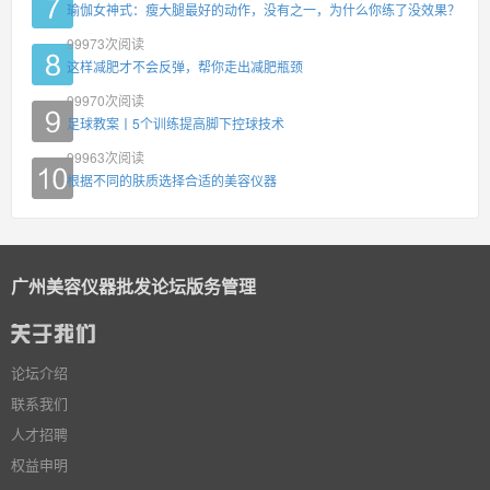
瑜伽女神式：瘦大腿最好的动作，没有之一，为什么你练了没效果？
99973
次阅读
这样减肥才不会反弹，帮你走出减肥瓶颈
99970
次阅读
足球教案丨5个训练提高脚下控球技术
99963
次阅读
根据不同的肤质选择合适的美容仪器
广州美容仪器批发论坛版务管理
论坛介绍
联系我们
人才招聘
权益申明