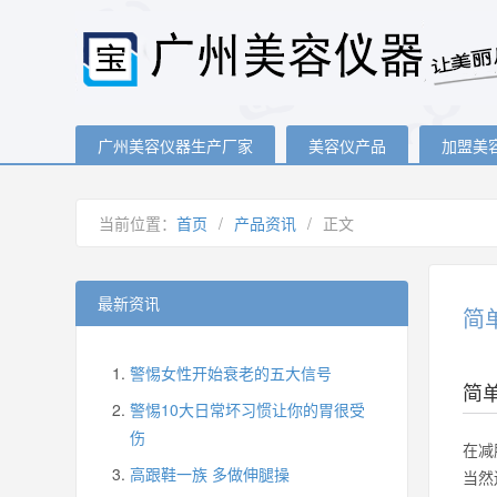
广州美容仪器生产厂家
美容仪产品
加盟美
当前位置：
首页
/
产品资讯
/
正文
最新资讯
简
警惕女性开始衰老的五大信号
简
警惕10大日常坏习惯让你的胃很受
伤
在减
高跟鞋一族 多做伸腿操
当然