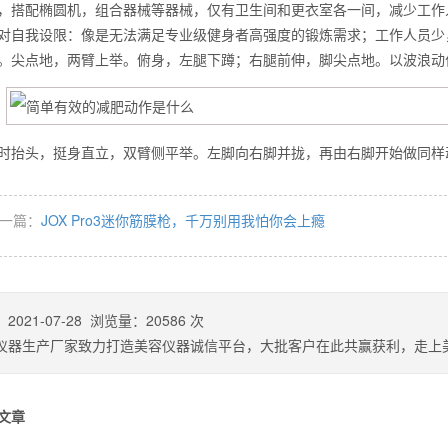
，搭配椭圆机，组合器械等器械，仅有卫生间和更衣室各一间，减少工作
对自我设限：像是无法满足专业级健身者高强度的锻炼需求；工作人员少
。尖点地，两臂上举。俯身，左腿下蹲；右腿前伸，脚尖点地。以波浪动
么你练了没效果？
时抬头，挺身直立，双臂侧平举。左脚向右脚并拢，再由右脚开始做同
一篇：
JOX Pro3迷你筋膜枪，千万别用我怕你会上瘾
：
2021-07-28
浏览量：
20586
次
仪器生产厂家致力打造美容仪器诚信平台，大批客户在此共赢获利，走上
文章