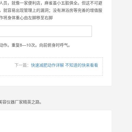
人员，就像一家便利店，麻雀虽小五脏俱全。但这不可避
，就容易出现管理上的漏洞；没有淋浴房等完善的增值服
作将身体重心由左脚移至右脚
样动作。重复8—10次。向前俯身时呼气。
下一篇：
快速减肥动作详解 不知道的快来看看
美容仪器厂家精英之路。