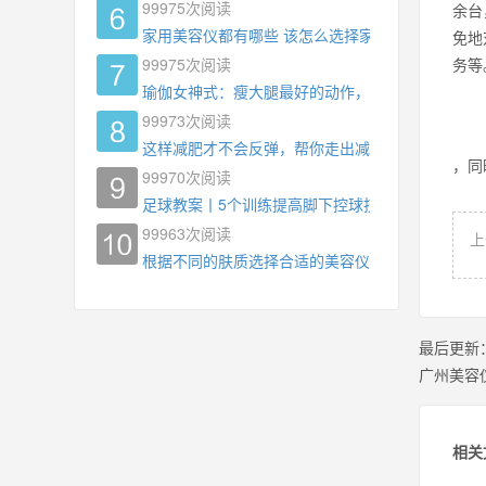
99975
次阅读
余台
家用美容仪都有哪些 该怎么选择家用美容仪
免地
99975
次阅读
务等
瑜伽女神式：瘦大腿最好的动作，没有之一，为什
99973
次阅读
这样减肥才不会反弹，帮你走出减肥瓶颈
，同
99970
次阅读
足球教案丨5个训练提高脚下控球技术
99963
次阅读
上
根据不同的肤质选择合适的美容仪器
最后更新
广州美容
相关