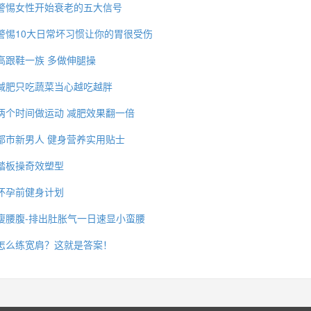
警惕女性开始衰老的五大信号
警惕10大日常坏习惯让你的胃很受伤
高跟鞋一族 多做伸腿操
减肥只吃蔬菜当心越吃越胖
两个时间做运动 减肥效果翻一倍
都市新男人 健身营养实用贴士
踏板操奇效塑型
怀孕前健身计划
瘦腰腹-排出肚胀气一日速显小蛮腰
怎么练宽肩？这就是答案！