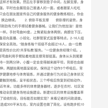
这样才有效果。然后左手掌移到垫子中间，左脚支撑，身
强，平时也会展现自己普通人的一面，或者跟家人吃吃
只会在朋友圈宣传自己的健身服务的健身教练相比，你会
，换边继续。 2. 俯卧平板支撑 俯卧撑的姿势，身
那刚劲有力的手擦拭着健身器械。让我们为他加油！是他
一样。手肘弯曲90度，上臀紧贴身体两侧，肩膀往下压，
双向直播、小班化、社群管家式监督等特点，2-16人组
安全高效。“随身练每个班级不会超过16人，由一位教
高性价比的‘共享私教’服务。”一位健身房经理介绍。，
部弯曲利用手臂贴着地面支撑背部挺直。身体从头到尾要
持一到两分钟，小腹一定会变得越来越平坦，背部也会越
伸，两腿抬离地面呈船状。保持这个动作3个呼吸后，背
学健康地参与体育锻炼，并通过健身行为对自己身体状况
要触到地板，呈半船状态，三个呼吸后恢复到初始动作，
近年来，功能多样的体育健身器材，逐步在农村、社区安
推动全民健身场地设施建设。新建社区的体育设施覆盖率
经到了验收阶段，目标能否如期实现？来看记者的问政调查。
造成300平米左右，室内设置也做了简化，设有跑步机10