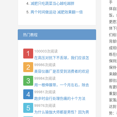
手 
减肥只吃蔬菜当心越吃越胖
体自
两个时间做运动 减肥效果翻一倍
饭，
更愿
体下
热门教程
们给
背部
成班
100003
次阅读
练在
在高压对抗下不丢球，我们应该怎么练?
保持
99986
次阅读
保持
美容仪器厂是否受到消费者的欢迎
来越
99984
次阅读
部往
用一根伸展带，一个月左右，除去了手臂拜拜肉，
有更
99981
次阅读
重复
跑步时自行处理伤痛的十个方法
家落
99976
次阅读
达到
为什么瑜伽大师都是男性？因为男权，让女性失去
势：