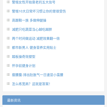
警惕女性开始衰老的五大信号
警惕10大日常坏习惯让你的胃很受伤
高跟鞋一族 多做伸腿操
减肥只吃蔬菜当心越吃越胖
两个时间做运动 减肥效果翻一倍
都市新男人 健身营养实用贴士
踏板操奇效塑型
怀孕前健身计划
瘦腰腹-排出肚胀气一日速显小蛮腰
怎么练宽肩？这就是答案！
最新资讯