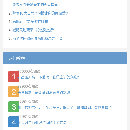
警惕女性开始衰老的五大信号
警惕10大日常坏习惯让你的胃很受伤
高跟鞋一族 多做伸腿操
减肥只吃蔬菜当心越吃越胖
两个时间做运动 减肥效果翻一倍
热门教程
100003
次阅读
在高压对抗下不丢球，我们应该怎么练?
99986
次阅读
美容仪器厂是否受到消费者的欢迎
99984
次阅读
用一根伸展带，一个月左右，除去了手臂拜拜肉，背也变薄了
99981
次阅读
跑步时自行处理伤痛的十个方法