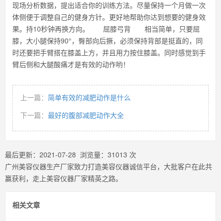
现场分析数据，提出适合你的训练方法。尽量保持一个月做一次
体侧便于调整自己的健身方针。更好地帮助你达到想要的健身效
果。持10秒钟再换方向。 屈膝弓背 相当简单，只要屈
膝，大小腿保持90°，臀部向后撅，必须保持背部是挺直的，同
时还要把手臂搭在膝盖上方，并且用力按住膝盖。同时感觉到手
臂后侧和大腿酸痛才是有效的动作哟！
上一篇：
简单有效的减肥动作是什么
下一篇：
最好的腹部减肥动作大全
最后更新：
2021-07-28
浏览量：
31013
次
广州美容仪器生产厂家致力打造美容仪器诚信平台，大批客户在此共
赢获利，走上美容仪器厂家精英之路。
相关文章