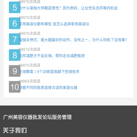
99976
次阅读
为什么瑜伽大师都是男性？因为男权，让女性失去同等的机会
99975
次阅读
家用美容仪都有哪些 该怎么选择家用美容仪
99975
次阅读
瑜伽女神式：瘦大腿最好的动作，没有之一，为什么你练了没效果？
99973
次阅读
这样减肥才不会反弹，帮你走出减肥瓶颈
99970
次阅读
足球教案丨5个训练提高脚下控球技术
99963
次阅读
根据不同的肤质选择合适的美容仪器
广州美容仪器批发论坛版务管理