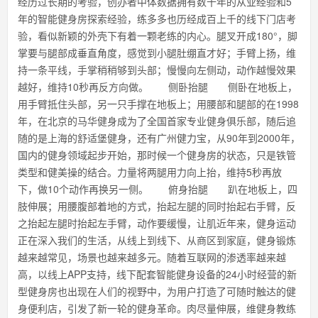
经历过长期的考验，创办者中体数据拥有数十年的从业经验和5
年的智能健身房探索经验，练多多也历经成百上千的线下门店考
验，看似新颖的外壳下有着一颗老练的内心。腿叉开成180°，脚
掌要与腿部成垂直角度，感觉到小腿肚绷直才好；手臂上扬，维
持一条平线，手掌稍稍够到头部；慢慢向左侧动，动作越慢效果
越好，维持10秒再反方向做。 侧卧抬腿 侧卧在地板上，
用手臂抵住头部，另一只手撑在地板上；用腰部和腿部的在1998
年，在北京的马华健身成为了全国首家专业健身俱乐部，随后追
随的是上海的舒适堡健身，还有广州健力宝，从90年到2000年，
国内的健身领域起步开始，那时候一个健身房的状态，只是铁管
类型和健美操的结合。力量将两腿用力向上抬，维持5秒再放
下，做10个动作再换另一侧。 俯身抬腿 趴在地板上，四
肢伸展；用腰腹部着地的方式，抬起左腿的同时抬起右手臂，反
之抬起左腿时抬起左手臂，动作要缓慢，让肌近年来，健身运动
正在深入我们的生活，从线上到线下、从商区到家庭，健身锻炼
越来越常见，场景也越来越多元。随着互联网的渗透率越来越
高，以线上APP支持，线下配套智能健身设备的24小时经营的新
型健身房也出现在人们的视野中，为用户打造了可随时触达的健
身便利店，引发了新一轮的健身革命。肉尽量伸展，维健身教练