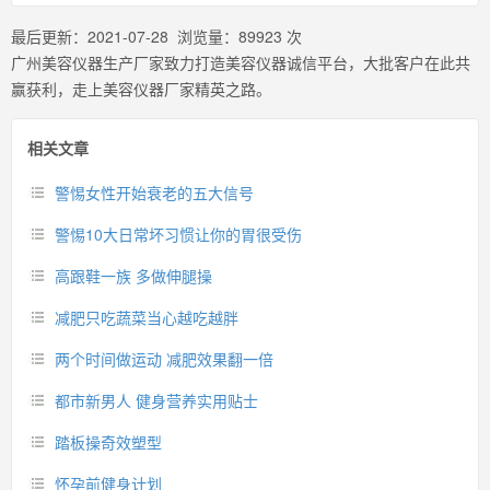
最后更新：
2021-07-28
浏览量：
89923
次
广州美容仪器生产厂家致力打造美容仪器诚信平台，大批客户在此共
赢获利，走上美容仪器厂家精英之路。
相关文章
警惕女性开始衰老的五大信号
警惕10大日常坏习惯让你的胃很受伤
高跟鞋一族 多做伸腿操
减肥只吃蔬菜当心越吃越胖
两个时间做运动 减肥效果翻一倍
都市新男人 健身营养实用贴士
踏板操奇效塑型
怀孕前健身计划