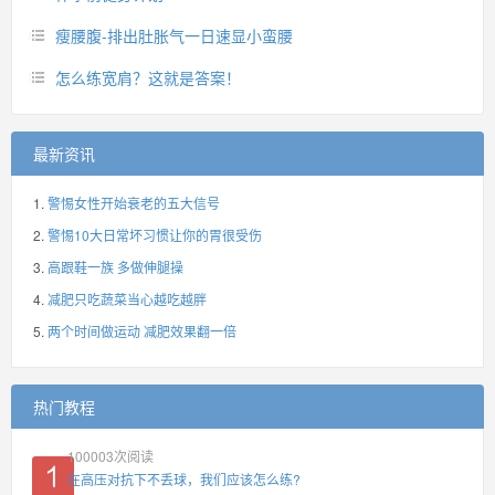
瘦腰腹-排出肚胀气一日速显小蛮腰
怎么练宽肩？这就是答案！
最新资讯
警惕女性开始衰老的五大信号
警惕10大日常坏习惯让你的胃很受伤
高跟鞋一族 多做伸腿操
减肥只吃蔬菜当心越吃越胖
两个时间做运动 减肥效果翻一倍
热门教程
100003
次阅读
在高压对抗下不丢球，我们应该怎么练?