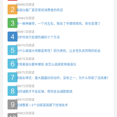
99986
次阅读
美容仪器厂是否受到消费者的欢迎
99984
次阅读
用一根伸展带，一个月左右，除去了手臂拜拜肉，背也变薄了
99981
次阅读
跑步时自行处理伤痛的十个方法
99976
次阅读
为什么瑜伽大师都是男性？因为男权，让女性失去同等的机会
99975
次阅读
家用美容仪都有哪些 该怎么选择家用美容仪
99975
次阅读
瑜伽女神式：瘦大腿最好的动作，没有之一，为什么你练了没效果？
99973
次阅读
这样减肥才不会反弹，帮你走出减肥瓶颈
99970
次阅读
足球教案丨5个训练提高脚下控球技术
99963
次阅读