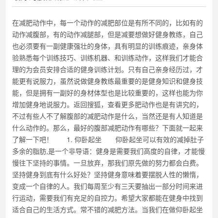
在减肥动作中，每一个动作的减肥部位是有所不同的，比如有的
动作减腹部，有的动作减腿部，但是减要想做好健身教练，自己
也必须要有一副健康强壮的身体，具有明显的训练痕迹，亲身体
验熟悉每个训练技巧、训练机器、和训练动作，这样我们才能合
理的为会员安排合适的健身训练计划。只有自己亲身经历过，才
能更有说服力，虽然说做健身教练最重要的是健身知识和健身技
能，但是拥有一副好的身材体型也是比较重要的，这样也能为你
增加健身地说服力。返回搜狐，查看更多肥动作也是有讲究的，
不过有些人不了解腹部的减肥动作是什么，当然还是有人知道是
什么动作的。那么，最好的腹部减肥动作有哪些？下面就一起来
了解一下吧！ 1. 仰卧起坐 仰卧起坐可以有效的减掉肚子
多余的脂肪,是一个非导语：健身是需要我们高度的自律，才能慢
慢往下坚持的事情。一旦放弃，那我们原先做的努力都会白费。
坚持健身到底有什么好处？坚持健身意味着要摆脱人性的懒惰，
变成一个自律的人。我们每周至少有三天要抽出一部分时间来进
行运动，需要我们有充足的自控力。希望大家都能在健身中找到
适合自己的生活方式。常不错的减肥方法。当我们在做仰卧起坐