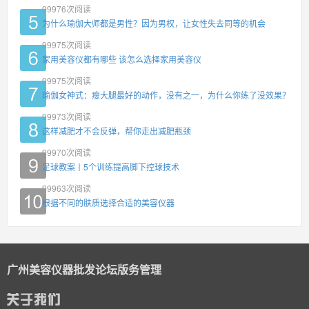
99976
次阅读
为什么瑜伽大师都是男性？因为男权，让女性失去同等的机会
99975
次阅读
家用美容仪都有哪些 该怎么选择家用美容仪
99975
次阅读
瑜伽女神式：瘦大腿最好的动作，没有之一，为什么你练了没效果？
99973
次阅读
这样减肥才不会反弹，帮你走出减肥瓶颈
99970
次阅读
足球教案丨5个训练提高脚下控球技术
99963
次阅读
根据不同的肤质选择合适的美容仪器
广州美容仪器批发论坛版务管理