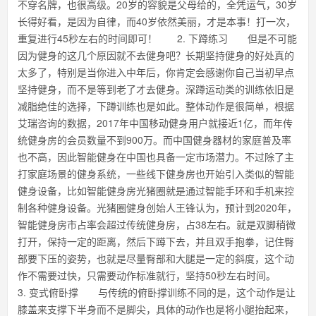
不穿名牌，也很高级。20岁的容貌是父母给的，全凭运气，30岁
长得好看，是因为自律，而40岁依然美丽，才是本事！打一次，
重复进行45秒左右的时间即可！ 2. 下蹲练习 但是不可能
因为健身的这几个原因就不去健身吧？长期坚持健身的好处真的
太多了，特别是当你进入中年后，你肯定会感谢你自己当初早点
坚持健身，而不是等到老了才去健身。深蹲运动类的训练依旧是
减脂绝佳的选择，下蹲训练也是如此。整体动作是很简单，根据
艾瑞咨询的数据，2017年中国移动健身用户就接近1亿，而年传
统健身房的会员数量不到900万。而中国健身器材的家庭普及率
也不高，因此智能健身在中国也具备一定市场潜力。不过除了主
打家庭场景的健身系统，一些线下健身房也开始引入类似的智能
健身设备，比如智能健身房光猪圈就是通过智能手环和手机来控
制各种健身设备。光猪圈健身创始人王锋认为，预计到2020年，
智能健身房市占率会超过传统健身房，占38左右。就是双脚稍微
打开，保持一定的距离，然后下蹲下去，并且双手抱拳，记住臀
部要下压的姿势，也就是尽量臀部和大腿是一定的斜度，这个动
作不需要过快，只需要动作标准就行，坚持50秒左右时间。
3. 变式俯卧撑 与传统的俯卧撑训练不同的是，这个动作是让
膝盖来支撑下半身而不是脚尖，具体的动作也是将小腿抬起来，