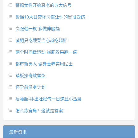
警惕女性开始衰老的五大信号
警惕10大日常坏习惯让你的胃很受伤
高跟鞋一族 多做伸腿操
减肥只吃蔬菜当心越吃越胖
两个时间做运动 减肥效果翻一倍
都市新男人 健身营养实用贴士
踏板操奇效塑型
怀孕前健身计划
瘦腰腹-排出肚胀气一日速显小蛮腰
怎么练宽肩？这就是答案！
最新资讯