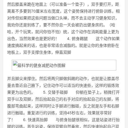
然后膝盖来跪在地面上（可以准备一个垫子），双手要打开，距
离差不多要到70厘米左右宽度，这个姿势保持进行俯卧训练，相
对传但如果把这些问题当做口头禅，而不去主动学习健身知识，
我劝你还是别练了，要不然你总一天会被扔出健身房的。（哈
哈，开个玩笑，就问你怕不怕）统，这个动作在消耗能量上更为
出色，当然效果也是更好的！ 4. 俯身踢腿 这个动作如果
速度搞起来的话，也是非常适合减脂的。就是让你的身体俯卧在
地板上，双手支撑住身体，伸直双脚
并且脚尖来撑住。然后将两只脚做斜踢的动作，也就是让膝盖尽
量去靠近自己腋下，记住动作可以适当的快速些，这样的锻炼效
果更为出色的。 5. 交替手碰脚 仰躺在垫子上，稍微打开
双手以及双脚，然后抬起自己的右手对应的抬起自己的左脚，将
腹部弯曲起来，这样同时让手脚进行触碰，反之就是左手和右脚
进行触碰。重复进行的训练，坚持45秒左右，效果就非常好
了！ 6. 快速高抬脚 与俯身抬腿很相似，这是站姿进行抬
腿的训练。首先站姿，保持双臂自然垂放，然后快速抬起自己双