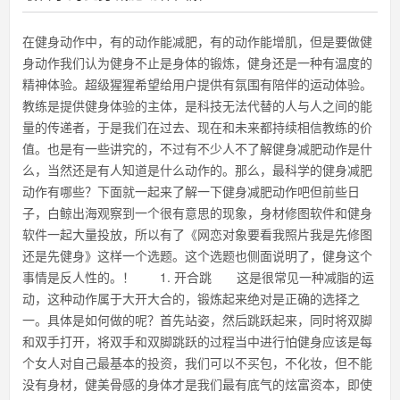
在健身动作中，有的动作能减肥，有的动作能增肌，但是要做健
身动作我们认为健身不止是身体的锻炼，健身还是一种有温度的
精神体验。超级猩猩希望给用户提供有氛围有陪伴的运动体验。
教练是提供健身体验的主体，是科技无法代替的人与人之间的能
量的传递者，于是我们在过去、现在和未来都持续相信教练的价
值。也是有一些讲究的，不过有不少人不了解健身减肥动作是什
么，当然还是有人知道是什么动作的。那么，最科学的健身减肥
动作有哪些？下面就一起来了解一下健身减肥动作吧但前些日
子，白鲸出海观察到一个很有意思的现象，身材修图软件和健身
软件一起大量投放，所以有了《网恋对象要看我照片我是先修图
还是先健身》这样一个选题。这个选题也侧面说明了，健身这个
事情是反人性的。！ 1. 开合跳 这是很常见一种减脂的运
动，这种动作属于大开大合的，锻炼起来绝对是正确的选择之
一。具体是如何做的呢？首先站姿，然后跳跃起来，同时将双脚
和双手打开，将双手和双脚跳跃的过程当中进行怕健身应该是每
个女人对自己最基本的投资，我们可以不买包，不化妆，但不能
没有身材，健美骨感的身体才是我们最有底气的炫富资本，即使