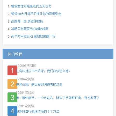
警惕女性开始衰老的五大信号
警惕10大日常坏习惯让你的胃很受伤
高跟鞋一族 多做伸腿操
减肥只吃蔬菜当心越吃越胖
两个时间做运动 减肥效果翻一倍
热门教程
100003
次阅读
在高压对抗下不丢球，我们应该怎么练?
99986
次阅读
美容仪器厂是否受到消费者的欢迎
99984
次阅读
用一根伸展带，一个月左右，除去了手臂拜拜肉，背也变薄了
99981
次阅读
跑步时自行处理伤痛的十个方法