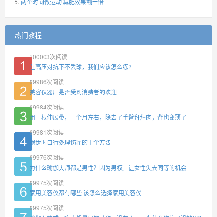
两个时间做运动 减肥效果翻一倍
热门教程
100003
次阅读
在高压对抗下不丢球，我们应该怎么练?
99986
次阅读
美容仪器厂是否受到消费者的欢迎
99984
次阅读
用一根伸展带，一个月左右，除去了手臂拜拜肉，背也变薄了
99981
次阅读
跑步时自行处理伤痛的十个方法
99976
次阅读
为什么瑜伽大师都是男性？因为男权，让女性失去同等的机会
99975
次阅读
家用美容仪都有哪些 该怎么选择家用美容仪
99975
次阅读