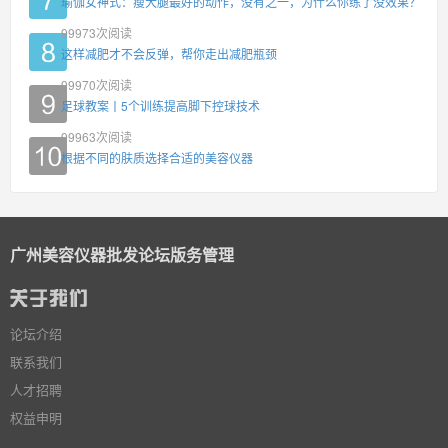
瑜伽女神式：瘦大腿最好的动作，没有之一，为什么你练了没效果？
99973
次阅读
这样减肥才不会反弹，帮你走出减肥瓶颈
99970
次阅读
足球教案丨5个训练提高脚下控球技术
99963
次阅读
根据不同的肤质选择合适的美容仪器
广州美容仪器批发论坛版务管理
论坛介绍
联系我们
人才招聘
权益申明