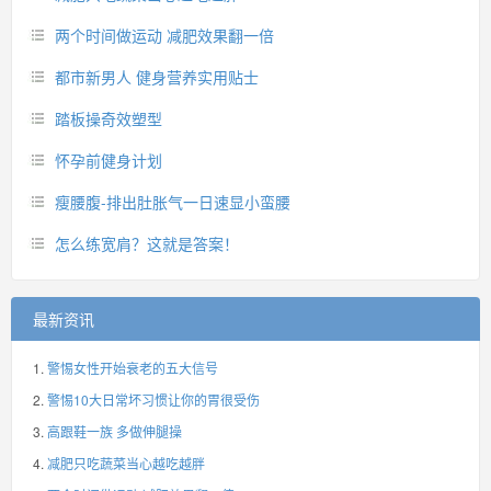
两个时间做运动 减肥效果翻一倍
都市新男人 健身营养实用贴士
踏板操奇效塑型
怀孕前健身计划
瘦腰腹-排出肚胀气一日速显小蛮腰
怎么练宽肩？这就是答案！
最新资讯
警惕女性开始衰老的五大信号
警惕10大日常坏习惯让你的胃很受伤
高跟鞋一族 多做伸腿操
减肥只吃蔬菜当心越吃越胖