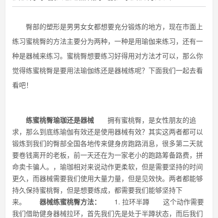
臀部的塑形是男男女女都想要充分锻炼的地方，现在市面上
练习蜜桃臀的方法主要分为两种，一种是用瑜伽来练习，还有一
种是器械来练习。蜜桃臀想要练习好得用对方法才可以，那么你
觉得练蜜桃臀是要用法瑜伽练还是器械练呢？下面我们一起去看
看吧！
练蜜桃臀瑜珈还是器械
拥有蜜桃臀，是女性朋友的追
求，那么到底练瑜伽有效还是使用器械有效？其实这两者都可以
锻炼到我们的臀部全国各地传来健身房跑路消息，很多第二天就
要卷钱离开的老板，前一天还在为一家老小的跑路筹备路费，拼
命卖卡骗人。，瑜珈相对来说动作更柔软，但是需要坚持的时间
更久，而器械需要我们使用大量力量，但是见效快。两者都能够
持久保持蜜桃臀，但是想要练成，都需要我们能够坚持下
来。
器械练蜜桃臀方法：
1. 拉环半蹲 这个动作需要
我们借助健身器械拉环，首先我们先是处于半蹲状态，而后我们