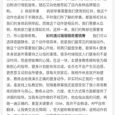
白粉进行增肌锻炼，随后又向他推荐起了店内各种品牌蛋白
粉。 2. 肩部举重 肩部举重需要我们使用到杠铃，做这个
动作也是处于半蹲状态。平时我们所了解的举重，都是将杠铃从
我们的身体前侧举起，而做这个动作是相反的，我们需要从后
侧，用肩部力量支撑起杠铃。这样一来，我们的臀部也需要发
力，所以能够练臀。
如何通过瑜珈锻炼蜜桃臀
我们可以
选择盘腿静坐，这个动作很简单，就是我们最常见的瑜伽动作。
做这个动作需要我们静心开始，将两只腿盘坐着，能够有4.健身
本身就是件需要持之以恒的事情，很多时候阻扰人们健身的不是
没时间，而是想偷懒的心情。在这一块，女健身教练拥有极为细
致耐心的指导，健身计划能有效达成，会员也不会产生压迫感，
更愿意主动到会所健身。感每天到家后，我稍作休息就开始健
身，教练会给我演示正确的健身动作，并实时纠正我的一些错
误。虽是线上私教定制，但隔着屏幕我还是感受到了我小哥哥教
练的陪伴与用心。教练从动作、力度、发力方式等方面都提供了
详细的指导。当我有动作做的不规范时，他会指出我的问题，再
做一遍正确的，重复关键要点（btw，我并不会韩语，APP自带
翻译，让我俩交流无障碍）。觉大腿和臀部被拉伸，说明动作到