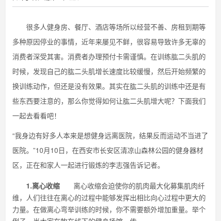
很多人健身房、餐厅、酒店等场所以经营不善、房租到期等
多种原因停业的事情，近年来屡见不鲜，很容易导致许多无辜的
消费者深受其害。消费者办理预付卡需谨慎。在训练肱二头肌的
时候，发现自己的肱二头肌增长速度比较缓慢，然后开始频繁的
换训练动作，但还是没有效果。其实在肱二头肌的训练中还是有
些东西要注意的，那么你觉得如何让肱二头肌增大呢？下面我们
一起去看看吧！
“我身边有好多人本来是想健身远离医院，结果反而运动不当进了
医院。”10月10日，在西安市长安区清凉山森林公园的健身器材
区，正在和家人一起进行锻炼的李志强告诉记者。
1.离心收缩
离心收缩会迫使你的肌肉最大化募集肌肉纤
维，人们往往在离心的过程中能够发挥出相比向心过程中更大的
力量。在做离心弯举训练的时候，你不需要额外增加重量。举个