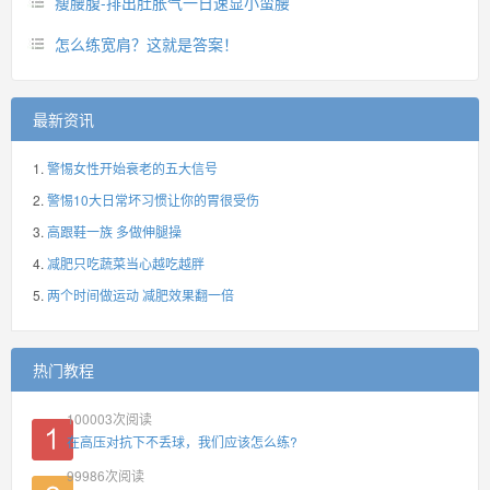
瘦腰腹-排出肚胀气一日速显小蛮腰
怎么练宽肩？这就是答案！
最新资讯
警惕女性开始衰老的五大信号
警惕10大日常坏习惯让你的胃很受伤
高跟鞋一族 多做伸腿操
减肥只吃蔬菜当心越吃越胖
两个时间做运动 减肥效果翻一倍
热门教程
100003
次阅读
在高压对抗下不丢球，我们应该怎么练?
99986
次阅读