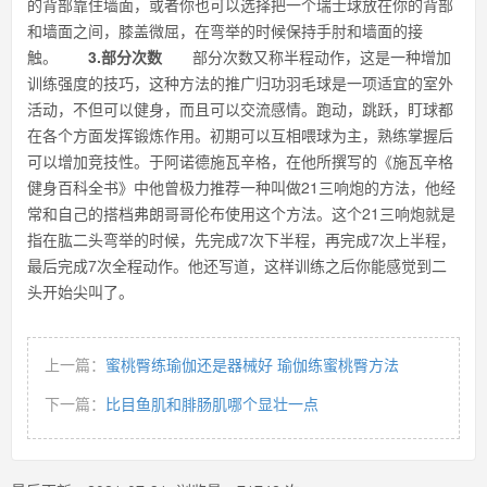
的背部靠住墙面，或者你也可以选择把一个瑞士球放在你的背部
和墙面之间，膝盖微屈，在弯举的时候保持手肘和墙面的接
触。
3.部分次数
部分次数又称半程动作，这是一种增加
训练强度的技巧，这种方法的推广归功羽毛球是一项适宜的室外
活动，不但可以健身，而且可以交流感情。跑动，跳跃，盯球都
在各个方面发挥锻炼作用。初期可以互相喂球为主，熟练掌握后
可以增加竞技性。于阿诺德施瓦辛格，在他所撰写的《施瓦辛格
健身百科全书》中他曾极力推荐一种叫做21三响炮的方法，他经
常和自己的搭档弗朗哥哥伦布使用这个方法。这个21三响炮就是
指在肱二头弯举的时候，先完成7次下半程，再完成7次上半程，
最后完成7次全程动作。他还写道，这样训练之后你能感觉到二
头开始尖叫了。
上一篇：
蜜桃臀练瑜伽还是器械好 瑜伽练蜜桃臀方法
下一篇：
比目鱼肌和腓肠肌哪个显壮一点