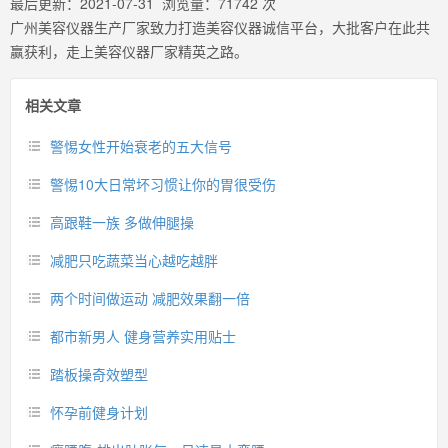
最后更新：
2021-07-31
浏览量：
71742
次
广州美容仪器生产厂家致力打造美容仪器诚信平台，大批客户在此共
赢获利，走上美容仪器厂家精英之路。
相关文章
警惕女性开始衰老的五大信号
警惕10大日常坏习惯让你的胃很受伤
高跟鞋一族 多做伸腿操
减肥只吃蔬菜当心越吃越胖
两个时间做运动 减肥效果翻一倍
都市新男人 健身营养实用贴士
踏板操奇效塑型
怀孕前健身计划