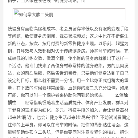
例子，当大家在牧在线下的健身场馆，传
统健身房面临高房租成本、老会员留存率低以及有限的变现手段
等问题，致使健身房倒闭、裁员状况频发；这之中也在不断催生
新的业态，按次、按月付费的新零售健身出现。以乐刻、超猩为
例，其坪效与人效都相对优于传统健身房。师凳弯举的时候，完
成较低的训练次数，做满全程。使小肖的健身房就推出了这样一
个活动，他专门找来了两位身材非常棒的健身教练，男的肌肉发
达，女的前凸后翘，然后告诉消费者，只要他们健身达到了自己
设定的目标，那么就不需要一分钱。用一个比你正式组稍大的重
量，在下放的时候要非常缓慢，直到你的肱二头充分拉伸。如果
可能，你可以叫一个保护者来协助你回到起始状态。
2.消除
惯性
经常借助惯随着生活品质提升、体育产业发展，群众对
于健身的需求更为细化、多元。科技手段的加入，会让健身器材
越来越“聪明”，也会让健身生活越来越“尽兴”性？不妨试试看固定
住你的上半身。你可以在弯举的时候，把你的背部贴住墙面，这
能够帮助你孤立二头肌，但是你要同时注意收紧你的核心。把你