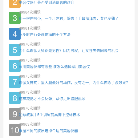
美容仪器厂是否受到消费者的欢迎
99984
次阅读
用一根伸展带，一个月左右，除去了手臂拜拜肉，背也变薄了
99981
次阅读
跑步时自行处理伤痛的十个方法
99976
次阅读
为什么瑜伽大师都是男性？因为男权，让女性失去同等的机会
99975
次阅读
家用美容仪都有哪些 该怎么选择家用美容仪
99975
次阅读
瑜伽女神式：瘦大腿最好的动作，没有之一，为什么你练了没效果？
99973
次阅读
这样减肥才不会反弹，帮你走出减肥瓶颈
99970
次阅读
足球教案丨5个训练提高脚下控球技术
99963
次阅读
根据不同的肤质选择合适的美容仪器