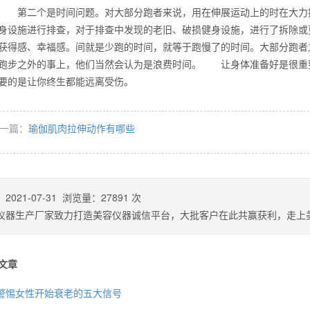
 第二个是时间问题。对大部分跑者来说，用在伸展运动上的时在大力
身设施进行排查，对于排查中发现的老旧、破损健身设施，进行了拆除或
获得感、幸福感。间就是少跑的时间，就等于跑慢了的时间。大部分跑者
么你练了没效果？
跑步之外的事上，他们当然会认为是浪费时间。 让身体准备好是很重
重要的是让你终生都能远离受伤。
一篇：
瑜伽肌肉拉伸动作有哪些
：
2021-07-31
浏览量：
27891
次
仪器生产厂家致力打造美容仪器诚信平台，大批客户在此共赢获利，走上
文章
警惕女性开始衰老的五大信号