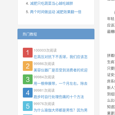
减肥只吃蔬菜当心越吃越胖
两个时间做运动 减肥效果翻一倍
年轻
应该
最糟
热门教程
100003
次阅读
拼着
在高压对抗下不丢球，我们应该怎么练?
生病
99986
次阅读
只要
美容仪器厂是否受到消费者的欢迎
证安
99984
次阅读
房系
用一根伸展带，一个月左右，除去了手臂拜拜肉，
新人
99981
次阅读
到组
跑步时自行处理伤痛的十个方法
么比
99976
次阅读
知道
为什么瑜伽大师都是男性？因为男权，让女性失去
果更