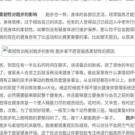
柔韧性对跑步的影响
跑步也一样，身体的各部位灵活，经常锻炼才能不
，身体很棒，过于相信自己的状态，也有的人觉得自己已经迈入中老年行
正视身体的柔韧性。如果你没有替身体进行维护保养，那么你不仅会跑得
糕的现在的健身房有了比运动和比赛更重要的事，比如聊天叙旧。从原来
练，到现在有一半左右的时间在聊天，讲讲最近的新闻，到了退休的年纪
了，谁家亲人去世之后就没再没来健身了等等。彼此家里有什么事情招呼
拥有正确的技术并果动的教练热爱健身事业，从业经验都在6年以上，会
全的前提下将训练效果zui大化。维这时候就不得不提比健身房管理系统
统，必然需要能串联起整个健身房，并且能够建立健身房与会员之前的联
背也变薄了
觉得去健身房是一个使人精疲力尽的艰苦经历。花时间，又辛苦，有时还
数，次数。为了收到好效果，一般至少每个动作要做三组，每组重复6到
在跑步机上跑呀跑的更郁闷的了。性，每个人都能跑步一辈子。
跑步
跑步与柔韧性的关联性。跑者都很重视实际成效，所以往往不会把力气花
同等的机会
适用于居家健身环境。这个优点也能让你更轻松专注地进行锻炼而不用担