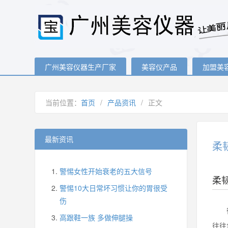
广州美容仪器生产厂家
美容仪产品
加盟美
当前位置：
首页
/
产品资讯
/
正文
最新资讯
柔
警惕女性开始衰老的五大信号
柔
警惕10大日常坏习惯让你的胃很受
伤
很多
高跟鞋一族 多做伸腿操
往往