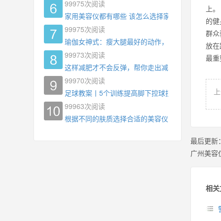
99975
次阅读
上。
家用美容仪都有哪些 该怎么选择家用美容仪
的健
99975
次阅读
群众
瑜伽女神式：瘦大腿最好的动作，没有之一，为什
放在
99973
次阅读
最
这样减肥才不会反弹，帮你走出减肥瓶颈
99970
次阅读
上
足球教案丨5个训练提高脚下控球技术
99963
次阅读
根据不同的肤质选择合适的美容仪器
最后更新
广州美容
相关