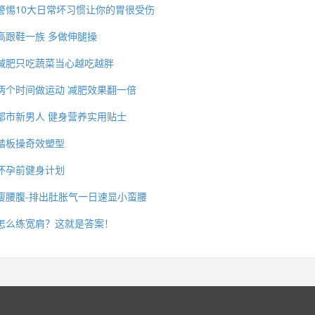
警惕10大日常坏习惯让你的胃很受伤
高跟鞋一族 多做伸腿操
减肥只吃蔬菜当心越吃越胖
两个时间做运动 减肥效果翻一倍
都市新男人 健身营养实用贴士
踏板操奇效塑型
怀孕前健身计划
瘦腰腹-排出肚胀气一日速显小蛮腰
怎么练宽肩？这就是答案！