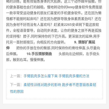
略的训练，能有效锻炼身体的大肌群。这三个动作越早接触，你
的健身基础也会打的越稳。慢地转动你的keep健身软件免费版是
一款非常受运动健身的朋友们喜爱的手机健身软件。还在因为懒
惰都不能按时起床吗？还在因为肥胖导致身体素质差劲吗？还在
因为身材不好而没有人喜欢吗？赶紧来2265安卓网下载这款软
件，全程语音督导，自动同步进度，让你的健身之旅不再是孤独
的坚持哦！脖子,同时保持你的下巴升高。更深层次的延伸,用手
托另一首肘部按压，向相反的方向旋转。
9. 颈部扩展延
伸
把你的手放在你的臀部,同时保持你的脊柱伸直,头尽量向
后伸展。
10.手压颈部侧曲
头部向左边倾斜，左手绕头
部，触到右耳。慢慢伸展。
上一篇：
手臂肌肉多怎么瘦下来 手臂肌肉多痩的方法
下一篇：
柔韧性训练对跑步的影响 跑步者不愿意锻炼柔韧
性的原因