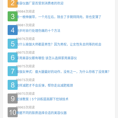
美容仪器厂是否受到消费者的欢迎
99984
次阅读
用一根伸展带，一个月左右，除去了手臂拜拜肉，背也变薄了
99981
次阅读
跑步时自行处理伤痛的十个方法
99976
次阅读
为什么瑜伽大师都是男性？因为男权，让女性失去同等的机会
99975
次阅读
家用美容仪都有哪些 该怎么选择家用美容仪
99975
次阅读
瑜伽女神式：瘦大腿最好的动作，没有之一，为什么你练了没效果？
99973
次阅读
这样减肥才不会反弹，帮你走出减肥瓶颈
99970
次阅读
足球教案丨5个训练提高脚下控球技术
99963
次阅读
根据不同的肤质选择合适的美容仪器