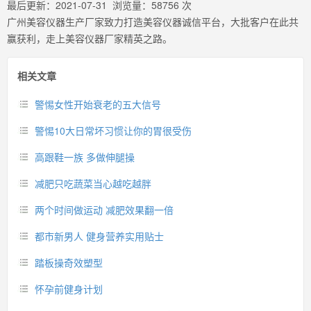
最后更新：
2021-07-31
浏览量：
58756
次
广州美容仪器生产厂家致力打造美容仪器诚信平台，大批客户在此共
赢获利，走上美容仪器厂家精英之路。
相关文章
警惕女性开始衰老的五大信号
警惕10大日常坏习惯让你的胃很受伤
高跟鞋一族 多做伸腿操
减肥只吃蔬菜当心越吃越胖
两个时间做运动 减肥效果翻一倍
都市新男人 健身营养实用贴士
踏板操奇效塑型
怀孕前健身计划