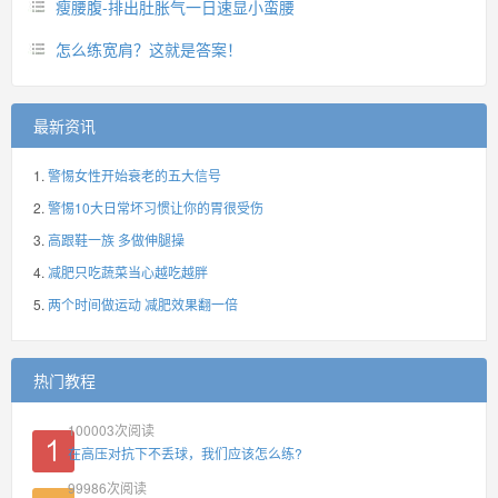
瘦腰腹-排出肚胀气一日速显小蛮腰
怎么练宽肩？这就是答案！
最新资讯
警惕女性开始衰老的五大信号
警惕10大日常坏习惯让你的胃很受伤
高跟鞋一族 多做伸腿操
减肥只吃蔬菜当心越吃越胖
两个时间做运动 减肥效果翻一倍
热门教程
100003
次阅读
在高压对抗下不丢球，我们应该怎么练?
99986
次阅读