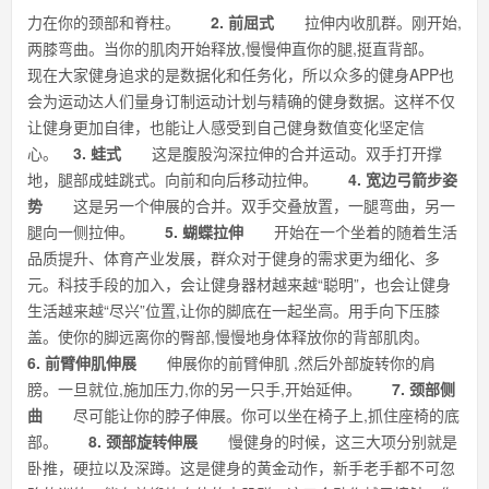
力在你的颈部和脊柱。
2. 前屈式
拉伸内收肌群。刚开始,
两膝弯曲。当你的肌肉开始释放,慢慢伸直你的腿,挺直背部。
现在大家健身追求的是数据化和任务化，所以众多的健身APP也
会为运动达人们量身订制运动计划与精确的健身数据。这样不仅
让健身更加自律，也能让人感受到自己健身数值变化坚定信
心。
3. 蛙式
这是腹股沟深拉伸的合并运动。双手打开撑
地，腿部成蛙跳式。向前和向后移动拉伸。
4. 宽边弓箭步姿
势
这是另一个伸展的合并。双手交叠放置，一腿弯曲，另一
腿向一侧拉伸。
5. 蝴蝶拉伸
开始在一个坐着的随着生活
品质提升、体育产业发展，群众对于健身的需求更为细化、多
元。科技手段的加入，会让健身器材越来越“聪明”，也会让健身
生活越来越“尽兴”位置,让你的脚底在一起坐高。用手向下压膝
盖。使你的脚远离你的臀部,慢慢地身体释放你的背部肌肉。
6. 前臂伸肌伸展
伸展你的前臂伸肌 ,然后外部旋转你的肩
膀。一旦就位,施加压力,你的另一只手,开始延伸。
7. 颈部侧
曲
尽可能让你的脖子伸展。你可以坐在椅子上,抓住座椅的底
部。
8. 颈部旋转伸展
慢健身的时候，这三大项分别就是
卧推，硬拉以及深蹲。这是健身的黄金动作，新手老手都不可忽