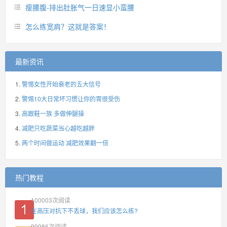
瘦腰腹-排出肚胀气一日速显小蛮腰
怎么练宽肩？这就是答案！
最新资讯
警惕女性开始衰老的五大信号
警惕10大日常坏习惯让你的胃很受伤
高跟鞋一族 多做伸腿操
减肥只吃蔬菜当心越吃越胖
两个时间做运动 减肥效果翻一倍
热门教程
100003
次阅读
在高压对抗下不丢球，我们应该怎么练?
99986
次阅读