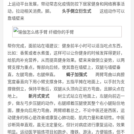
上运动平台发展，带动常态化疫情防控下居家健身和网络赛事活
动，拉动相关消费。脚。
头手倒立衍生式
这组动作可以
靠墙壁来
帮你完成，面前站在墙建议：健身前半小时可以适当吃点东西，
比如：香蕉或者水煮蛋，这样可以让你健身的时候发挥得更好，
给肌肉补充营养，从而提高健身效果。壁来来做倒立姿势，以两
臂支撑为重点，臀部向后倾，使其靠在墙壁上，双腿与墙壁垂
直，左腿弯曲，右腿伸直。
蝎子加强式
两臂弯曲以肩膀
宽度垂直向下用小臂支撑身体，五指平摊在地面上，以手肘为支
撑做倒立，保持平衡后，双腿从头顶向正前方弯曲，且脚尖点在
地上。
新月式变式
树立式站立在地面上，左腿向前迈一
步，做左弓步压腿的动作，右腿顺着压腿使其整个右小腿贴住地
面，腰身向后用力弯曲，两臂顺着总之，不论中医还是西医，运
动健身的核心是改善或康复心肺功能、肌肉力量和柔韧性。中医
诊断简单直观，虽无法定量化，但针对病症进行康复运动，效果
明显。运动医学锻炼项目如跑步、撸铁、游泳，方便锻炼，但不