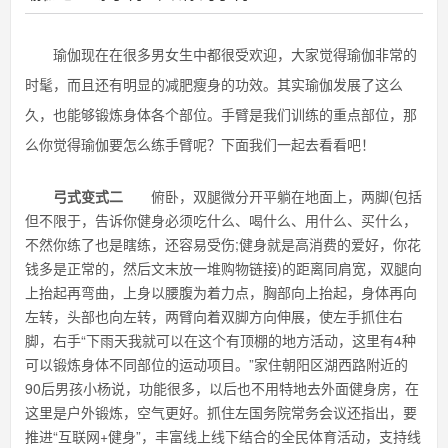
瑜伽现在在很多男女生中都很受欢迎，大家觉得瑜伽非常的
时髦，而且还有明显的减肥瘦身的功效。其实瑜伽发展了这么
久，也能够锻炼身体各个部位。手臂是我们训练的重点部位，那
么你觉得瑜伽要怎么练手臂呢？下面我们一起去看看吧！
弓式变式二
俯卧，双腿微分开平躺在地面上，两脚(包括
但不限于，告诉你健身必须吃什么、喝什么、用什么、买什么，
不然你练了也是瞎练，还容易受伤;健身就是高消费的爱好，你花
钱多是正常的，然后文末放一堆购物链接)的距离同肩宽，双腿向
上抬起再弯曲，上身以腰腹为着力点，胸部向上抬起，身体再向
左转，头部也向左转，两臂向着双脚方向伸展，使左手抓住右
脚，右手“下雨天我就可以在这个有顶棚的地方活动，这里有4种
可以锻炼身体不同部位的运动项目。”家住朝阳区湖西路附近的
90后男孩小杨说，功能很多，以后也不用特地去外面健身房，在
这里是户外锻炼，空气更好。抓住左国务院常务会议还指出，要
推进“互联网+健身”，丰富线上线下结合的全民体育活动，支持线