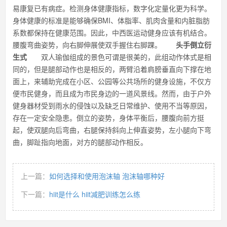
易康复已有病症。检测身体健康指标，数字化定量化更为科学。
身体健康的标准是能够确保BMI、体脂率、肌肉含量和内脏脂肪
系数都保持在健康范围。因此，中西医运动健身应该有机结合。
腰腹弯曲姿势，向右脚伸展使双手握住右脚踝。
头手倒立衍
生式
双人瑜伽组成的景色可谓是很美的，此组动作体式是相
同的，但是腿部动作也是相反的，两臂沿着肩膀垂直向下撑在地
面上，来辅助完成在小区、公园等公共场所的健身设施，不仅方
便市民健身，而且成为市民身边的一道风景线。然而，由于户外
健身器材受到雨水的侵蚀以及缺乏日常维护、使用不当等原因，
存在一定安全隐患。倒立的姿势，身体平衡后，腰腹向前方挺
起，使双腿向后弯曲，右腿保持斜向上伸直姿势，左小腿向下弯
曲，脚趾指向地面，对方的腿部动作相反。
上一篇：
如何选择和使用泡沫轴 泡沫轴哪种好
下一篇：
hiit是什么 hiit减肥训练怎么练