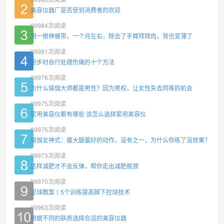
美容仪器厂是否受到消费者的欢迎
99984
次阅读
用一根伸展带，一个月左右，除去了手臂拜拜肉，背也变薄了
99981
次阅读
跑步时自行处理伤痛的十个方法
99976
次阅读
为什么瑜伽大师都是男性？因为男权，让女性失去同等的机会
99975
次阅读
家用美容仪都有哪些 该怎么选择家用美容仪
99975
次阅读
瑜伽女神式：瘦大腿最好的动作，没有之一，为什么你练了没效果？
99973
次阅读
这样减肥才不会反弹，帮你走出减肥瓶颈
99970
次阅读
足球教案丨5个训练提高脚下控球技术
99963
次阅读
根据不同的肤质选择合适的美容仪器