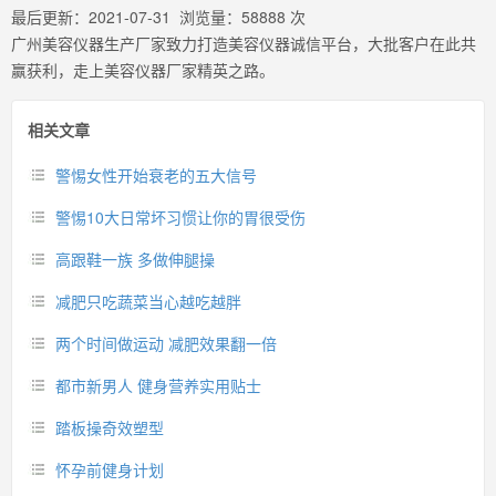
最后更新：
2021-07-31
浏览量：
58888
次
广州美容仪器生产厂家致力打造美容仪器诚信平台，大批客户在此共
赢获利，走上美容仪器厂家精英之路。
相关文章
警惕女性开始衰老的五大信号
警惕10大日常坏习惯让你的胃很受伤
高跟鞋一族 多做伸腿操
减肥只吃蔬菜当心越吃越胖
两个时间做运动 减肥效果翻一倍
都市新男人 健身营养实用贴士
踏板操奇效塑型
怀孕前健身计划