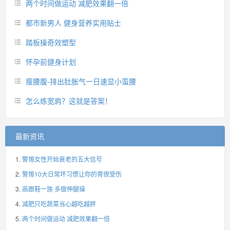
两个时间做运动 减肥效果翻一倍
都市新男人 健身营养实用贴士
踏板操奇效塑型
怀孕前健身计划
瘦腰腹-排出肚胀气一日速显小蛮腰
怎么练宽肩？这就是答案！
最新资讯
警惕女性开始衰老的五大信号
警惕10大日常坏习惯让你的胃很受伤
高跟鞋一族 多做伸腿操
减肥只吃蔬菜当心越吃越胖
两个时间做运动 减肥效果翻一倍