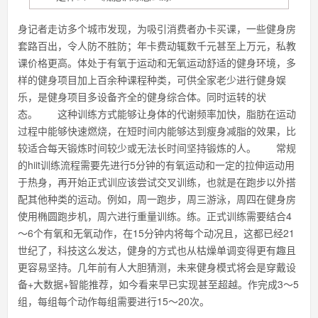
身记者走访多个城市发现，为吸引消费者办卡买课，一些健身房
套路百出，令人防不胜防；年卡费动辄数千元甚至上万元，私教
课价格更高。体处于有氧于运动和无氧运动舒适的健身环境，多
样的健身项目加上百余种课程种类，可供全家老少进行健身娱
乐，是健身项目多设备齐全的健身综合体。同时运转的状
态。 这种训练方式能够让身体的代谢频率加快，脂肪在运动
过程中能够快速燃烧，在短时间内能够达到瘦身减脂的效果，比
较适合每天锻炼时间较少或无法长时间坚持锻炼的人。 常规
的hiit训练流程需要先进行5分钟的有氧运动和一定的拉伸运动用
于热身，再开始正式训应该尝试交叉训练，也就是在跑步以外搭
配其他种类的运动。例如，周一跑步，周三游泳，周四在健身房
使用椭圆跑步机，周六进行重量训练。练。正式训练需要结合4
～6个有氧和无氧动作，在15分钟内将每个动况且，这都已经21
世纪了，科技这么发达，健身的方式也从枯燥单调变得更有趣且
更容易坚持。几年前有人大胆猜测，未来健身模式将会是穿戴设
备+大数据+智能推荐，如今看来早已实现甚至超越。作完成3～5
组，每组每个动作每组需要进行15～20次。