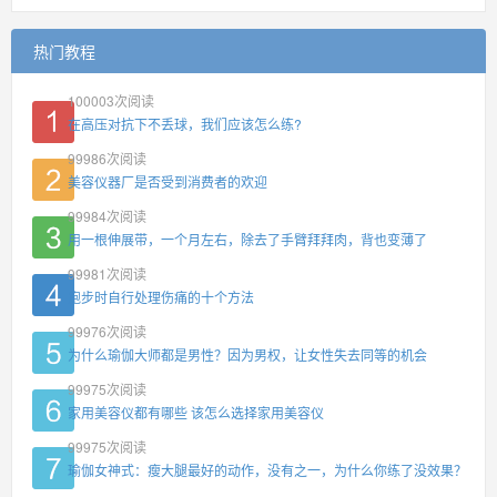
热门教程
100003
次阅读
在高压对抗下不丢球，我们应该怎么练?
99986
次阅读
美容仪器厂是否受到消费者的欢迎
99984
次阅读
用一根伸展带，一个月左右，除去了手臂拜拜肉，背也变薄了
99981
次阅读
跑步时自行处理伤痛的十个方法
99976
次阅读
为什么瑜伽大师都是男性？因为男权，让女性失去同等的机会
99975
次阅读
家用美容仪都有哪些 该怎么选择家用美容仪
99975
次阅读
瑜伽女神式：瘦大腿最好的动作，没有之一，为什么你练了没效果？