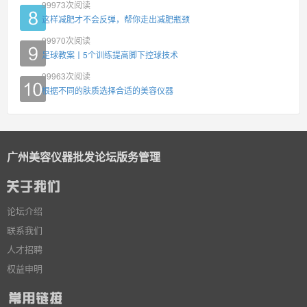
99973
次阅读
这样减肥才不会反弹，帮你走出减肥瓶颈
99970
次阅读
足球教案丨5个训练提高脚下控球技术
99963
次阅读
根据不同的肤质选择合适的美容仪器
广州美容仪器批发论坛版务管理
论坛介绍
联系我们
人才招聘
权益申明