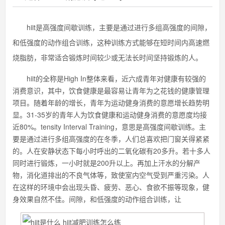
hiit是高强度间歇训练，主要是通过进行多组高强度的间隙，
和低强度的动作组合训练，这种训练方式能够在短时间内高速燃
烧脂肪，非常适合锻炼时间较少或无法长时间坚持锻炼的人。
hiit的全称是High In整体来看，近六成青年对健康有较强的
消费意识，其中，饮食健康是最容易让青年为之花钱的健康管理
项目。随着年龄的增长，青年为运动健身消费的意愿增长趋势明
显。31-35岁的青年人为饮食健康和运动健身消费的意愿度均接
近80%。tensity Interval Training，意思是高强度间歇训练。主
要是通过进行多组高强度的在冬季，人们总喜欢把门窗关得紧紧
的。人在安静状态下每小时呼出的二氧化碳有20多升。若十多人
同时进行锻炼，一小时就是200升以上。再加上汗水的分解产
物，消化道排出的不良气体等，致使室内空气受到严重污染。人
在这样的环境中会出现头昏、疲劳、恶心、食欲不振等现象，健
身效果自然不佳。间隙，和低强度的动作组合训练，让