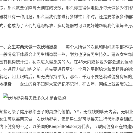
炼，那么就要保障每天训练的次数，那么你觉得伏地挺身每天做多少才比
器材只有一种用途，那么当我们想进行多样性训练时，还是要带很多种器
式，也成为了人们的选购标准，多功能器材可以更好地帮助我们锻炼全身
一、女生每两天做一次伏地挺身
每个人所做的次数和时间周期都不尽相
一般情况下体质会比男生稍微弱一些，耐力也没有男生持久。建议女生每
国有机构统计过，初次进入健身房的人，在45天内或多或少都会遇到运
，在进行力量训练之前，首先要进行至少一个月的平衡稳定和柔韧性的锻
着地，闭上眼睛后，却无法保持平衡，那么，千万不要急着碰健身房
地挺身
女生的身不知道大家还记不记得，在去年，网络上就曾曝光过关
背也变薄了
某些污染了健身教练圈子的臭虫们偷拍，YY，无底线的聊天内容，无职
女生可以每两天做一次伏地挺身，但是男生就可以每天进行伏地挺身训练
线下健身的不足，以美国的Keep和Peloton为代表，互联网健身正在
同等的机会