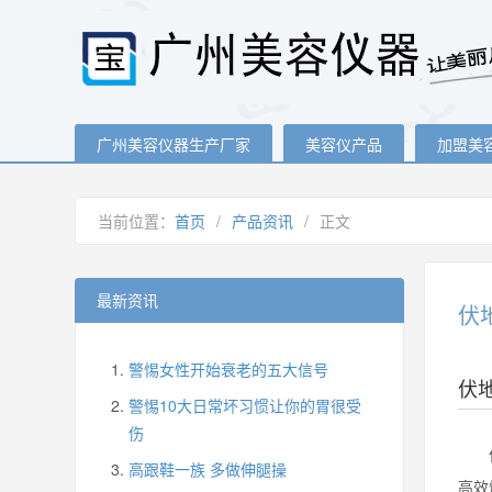
广州美容仪器生产厂家
美容仪产品
加盟美
当前位置：
首页
/
产品资讯
/
正文
最新资讯
伏
警惕女性开始衰老的五大信号
伏
警惕10大日常坏习惯让你的胃很受
伤
伏地
高跟鞋一族 多做伸腿操
高效