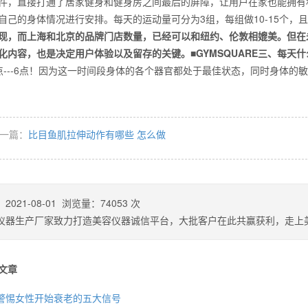
件，直接打通了居家健身和健身房之间最后的屏障，让用户在家也能拥有
自己的身体情况进行安排。每天的运动量可分为3组，每组做10-15个
现，而上海和北京的品牌门店数量，已经可以和纽约、伦敦相媲美。但在
化内容，也是决定用户体验以及留存的关键。■GYMSQUARE三、每天
么你练了没效果？
点---6点！因为这一时间段身体的各个器官都处于最佳状态，同时身体
。
一篇：
比目鱼肌拉伸动作有哪些 怎么做
：
2021-08-01
浏览量：
74053
次
仪器生产厂家致力打造美容仪器诚信平台，大批客户在此共赢获利，走上
文章
警惕女性开始衰老的五大信号