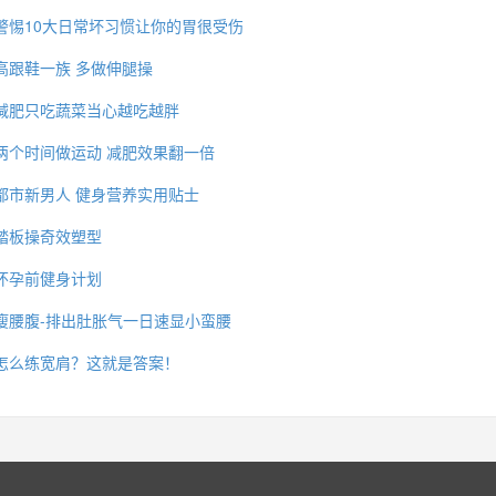
警惕10大日常坏习惯让你的胃很受伤
高跟鞋一族 多做伸腿操
减肥只吃蔬菜当心越吃越胖
两个时间做运动 减肥效果翻一倍
都市新男人 健身营养实用贴士
踏板操奇效塑型
怀孕前健身计划
瘦腰腹-排出肚胀气一日速显小蛮腰
怎么练宽肩？这就是答案！