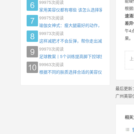
能硬
99975
次阅读
根据
家用美容仪都有哪些 该怎么选择家用美容仪
速涌
99975
次阅读
差异
瑜伽女神式：瘦大腿最好的动作，没有之一，为什
午4
99973
次阅读
果
这样减肥才不会反弹，帮你走出减肥瓶颈
99970
次阅读
足球教案丨5个训练提高脚下控球技术
上
99963
次阅读
根据不同的肤质选择合适的美容仪器
最后更新
广州美容
相关