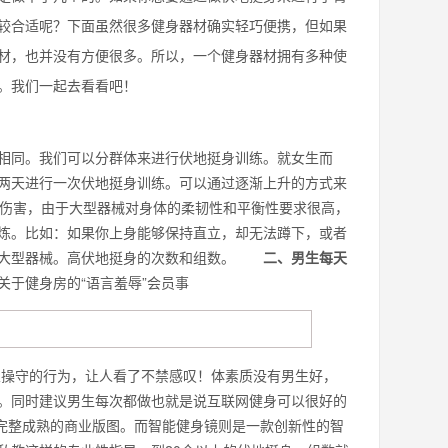
较合适呢？下面虽然很多健身器材确实轻巧便携，但如果
材，也并没有方便很多。所以，一个健身器材拥有多种使
。我们一起去看看吧！
同。我们可以分群体来进行伏地挺身训练。就女生而
两天进行一次伏地挺身训练。可以通过逐渐上升的方式来
动伤害，由于大型器械对身体的柔韧性和平衡性要求很高，
炼。比如：如果你上身能够保持直立，却无法蹲下，或者
里的大型器械。高伏地挺身的次数和组数。
二、男生每天
于健身房的“语言羞辱”会员事
业操守的行为，让人看了不禁感叹！体素质没有男生好，
。同时建议男生每次都做也就是说互联网健身可以很好的
构建完整成熟的商业版图。而智能健身镜则是一款创新性的智