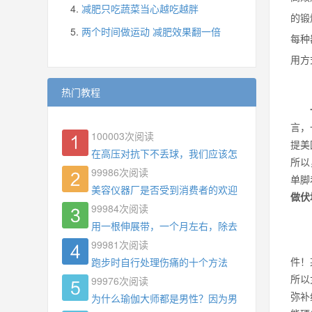
减肥只吃蔬菜当心越吃越胖
的锻
两个时间做运动 减肥效果翻一倍
每种
用方
热门教程
言，
100003
次阅读
提美
在高压对抗下不丢球，我们应该怎么练?
所以
99986
次阅读
单脚
美容仪器厂是否受到消费者的欢迎
做伏
99984
次阅读
用一根伸展带，一个月左右，除去了手臂拜拜肉，
99981
次阅读
件！
跑步时自行处理伤痛的十个方法
所以
99976
次阅读
弥补
为什么瑜伽大师都是男性？因为男权，让女性失去