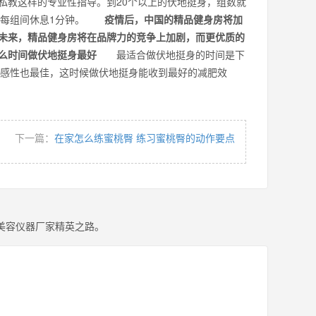
私教这样的专业性指导。到20个以上的伏地挺身，组数就
，且每组间休息1分钟。
疫情后，中国的精品健身房将加
未来，精品健身房将在品牌力的竞争上加剧，而更优质的
什么时间做伏地挺身最好
最适合做伏地挺身的时间是下
的敏感性也最佳，这时候做伏地挺身能收到最好的减肥效
下一篇：
在家怎么练蜜桃臀 练习蜜桃臀的动作要点
美容仪器厂家精英之路。