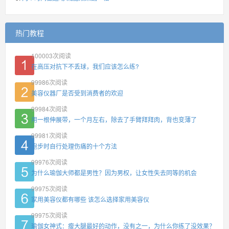
热门教程
100003
次阅读
在高压对抗下不丢球，我们应该怎么练?
99986
次阅读
美容仪器厂是否受到消费者的欢迎
99984
次阅读
用一根伸展带，一个月左右，除去了手臂拜拜肉，背也变薄了
99981
次阅读
跑步时自行处理伤痛的十个方法
99976
次阅读
为什么瑜伽大师都是男性？因为男权，让女性失去同等的机会
99975
次阅读
家用美容仪都有哪些 该怎么选择家用美容仪
99975
次阅读
瑜伽女神式：瘦大腿最好的动作，没有之一，为什么你练了没效果？