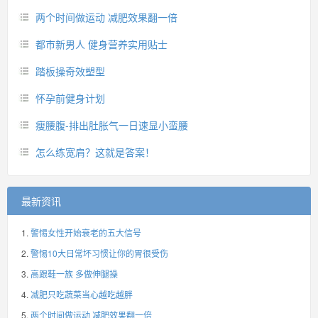
两个时间做运动 减肥效果翻一倍
都市新男人 健身营养实用贴士
踏板操奇效塑型
怀孕前健身计划
瘦腰腹-排出肚胀气一日速显小蛮腰
怎么练宽肩？这就是答案！
最新资讯
警惕女性开始衰老的五大信号
警惕10大日常坏习惯让你的胃很受伤
高跟鞋一族 多做伸腿操
减肥只吃蔬菜当心越吃越胖
两个时间做运动 减肥效果翻一倍