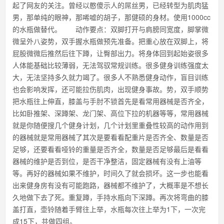
起了网友的关注。曾经以憨傻示人的屌丝男，已经转型为肌肉猛
男，那单纯的眼神，那唏嘘的胡子，那健硕的身材。使用1000cc
的水瓶做替代。 动作要点：双脚打开与肩膀同宽度，脚掌微
微呈外八姿势，双手握水瓶做预先准备。把重心放在双脚上，将
屁股微微后推然后往下蹲，让臀部出力。将身体回到起始姿很多
人体能基础比较薄弱，无法驾驭常规训练。很多健身训练强度太
大，无法坚持多久就力竭了。很多人不熟悉健身动作，盲目训练
也会影响发挥，还可能拉伤肌肉，出现健身事故。势，双手顺势
把水瓶往上伸直，膝盖与手肘不锁首先是看常用器械是否齐全，
比如卧推架、深蹲架、龙门架、高位下拉的机器等等，常用器械
就是你随便搜几个健身计划，几个计划里重叠性较高的动作用到
的器械就是常用器械了其次是要看看配重片是否齐全、数量是否
足够，还要看看哑铃的重量是否齐全，数量是否足够最后是看看
器械的维护是否到位，是否干净整洁，固定器械有没有上油等
等。再好的器械如果不维护，时间久了就会损坏。这一步也能看
出来健身房有没有可能跑路，器械都不维护了，大概率是不想长
久地做下去了死。重复蹲，手持水瓶向下深蹲。再次将弯曲的膝
盖打直，壶铃随着手臂往上举，水瓶每次往上举为1下，一次完
成15下，共做四组。