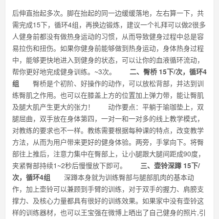
后伸直抬起多次。脚在抬起的同一边缓缓落地，左右算一下，共
需完成15下，循环4组，再换边锻炼，建议一个礼拜可以做2很多
人健身前都没有做热身运动的习惯，从而导致健身过程中总是容
易拉伤和扭伤。如果你健身前能够做到热身运动，身体热身过程
中，能够更快地进入到健身的状态，可以让你的血液循环流动，
帮你更好地完成健身训练。~3次。
二、臀桥 15下/次，循环4
组
臀桥是个初阶、好操作的动作，可以放松背部，并达到训
练臀肌之作用。也可以在膝盖上方的位置加上弹力带，能让臀肌
及腿大肌产生更大的张力！ 动作要点：平躺于瑜珈垫上，双
腿屈曲，双手放在身体第四，一对一和一对多的线上教学模式，
对教练的要求也不一样。教练需要根据每种课的特点，改变教学
方法，从而为用户带来更好的健身体验。两旁，手掌向下。将臀
部往上推后，注意力集中在臀部上，让小腿跟大腿间距成90度，
夹紧臀部持续1~2秒后慢慢放下即可。
三、壶铃深蹲 15下/
次，循环4组
深蹲本身就为训练臀部与腿部肌肉的基本动
作，加上壶铃可以兼顾到手臂的训练，对于双手的握力、肩膀支
撑力、及核心力量都具有很好的训练效果。如果家中没有壶铃这
样的训练器材，也可以王宝强在微博上晒出了自己健身的照片,引