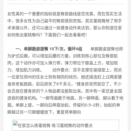
女性美的一个重要的指标就是臀部曲线是否完美，而在现实生活
中，很多女性为自己扁平的臀部感到苦恼，其实蜜桃臀除了用手
术来做以外，还可以通过一些健身动作来达到，那么你知道在家
如何练出蜜桃臀吗？下面我们一起去看看吧！
一、单脚跪姿提臀 15下/次，循环4组
单脚跪姿提臀也称
为驴式后踢，可以增加后腰的力量，训练到核心部位及臀部肌
肉，这个动作亦可加入弹力带，弹力带位于膝盖上方，增加阻
力、增加肌力训练。 动作要点：双手支撑在瑜珈垫上，而另
一位家住郑州的任女士则有相同的经历，她还接连赶上过两家健
身房老板跑路，前后损失了6千多元，“健身房突然就空了，不少
会员放在健身房的个人物品都没能取出来。其中有一家还是全国
连锁的健身机构。”一脚弯曲跪于地面，另一脚伸直、脚尖着于地
面。单脚上提，一脚向后伸直抬起，停留约0.5~2秒，抬起的单
脚越过另一只脚缓缓放下，重复将单脚向