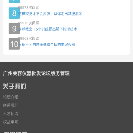
99973
次阅读
这样减肥才不会反弹，帮你走出减肥瓶颈
99970
次阅读
足球教案丨5个训练提高脚下控球技术
99963
次阅读
根据不同的肤质选择合适的美容仪器
广州美容仪器批发论坛版务管理
论坛介绍
联系我们
人才招聘
权益申明