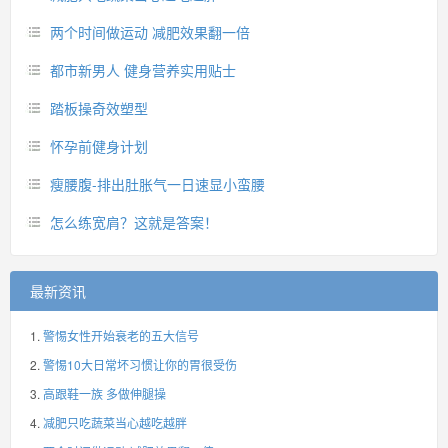
两个时间做运动 减肥效果翻一倍
都市新男人 健身营养实用贴士
踏板操奇效塑型
怀孕前健身计划
瘦腰腹-排出肚胀气一日速显小蛮腰
怎么练宽肩？这就是答案！
最新资讯
警惕女性开始衰老的五大信号
警惕10大日常坏习惯让你的胃很受伤
高跟鞋一族 多做伸腿操
减肥只吃蔬菜当心越吃越胖