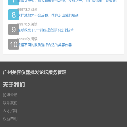
瑜伽女神式：瘦大腿最好的动作，没有之一，为什么你练了没效果？
99973
次阅读
这样减肥才不会反弹，帮你走出减肥瓶颈
99970
次阅读
足球教案丨5个训练提高脚下控球技术
99963
次阅读
根据不同的肤质选择合适的美容仪器
广州美容仪器批发论坛版务管理
论坛介绍
联系我们
人才招聘
权益申明