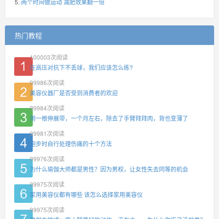
两个时间做运动 减肥效果翻一倍
热门教程
100003
次阅读
在高压对抗下不丢球，我们应该怎么练?
99986
次阅读
美容仪器厂是否受到消费者的欢迎
99984
次阅读
用一根伸展带，一个月左右，除去了手臂拜拜肉，背也变薄了
99981
次阅读
跑步时自行处理伤痛的十个方法
99976
次阅读
为什么瑜伽大师都是男性？因为男权，让女性失去同等的机会
99975
次阅读
家用美容仪都有哪些 该怎么选择家用美容仪
99975
次阅读