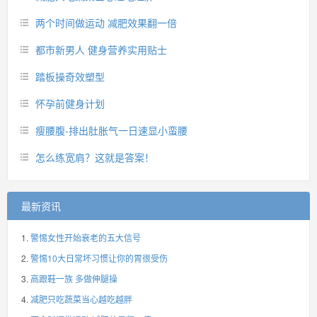
两个时间做运动 减肥效果翻一倍
都市新男人 健身营养实用贴士
踏板操奇效塑型
怀孕前健身计划
瘦腰腹-排出肚胀气一日速显小蛮腰
怎么练宽肩？这就是答案！
最新资讯
警惕女性开始衰老的五大信号
警惕10大日常坏习惯让你的胃很受伤
高跟鞋一族 多做伸腿操
减肥只吃蔬菜当心越吃越胖