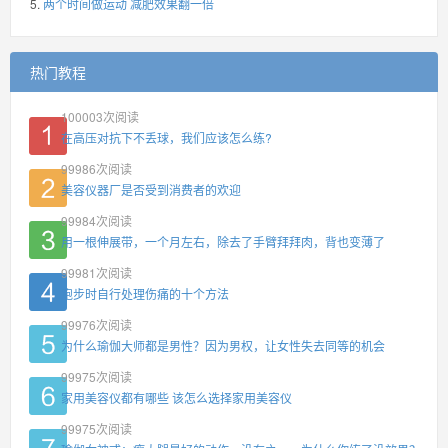
两个时间做运动 减肥效果翻一倍
热门教程
100003
次阅读
在高压对抗下不丢球，我们应该怎么练?
99986
次阅读
美容仪器厂是否受到消费者的欢迎
99984
次阅读
用一根伸展带，一个月左右，除去了手臂拜拜肉，背也变薄了
99981
次阅读
跑步时自行处理伤痛的十个方法
99976
次阅读
为什么瑜伽大师都是男性？因为男权，让女性失去同等的机会
99975
次阅读
家用美容仪都有哪些 该怎么选择家用美容仪
99975
次阅读