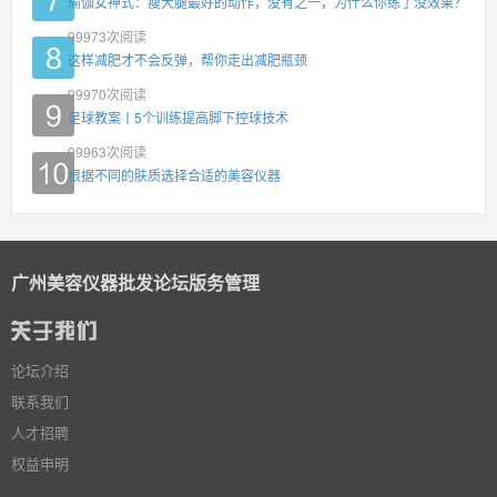
瑜伽女神式：瘦大腿最好的动作，没有之一，为什么你练了没效果？
99973
次阅读
这样减肥才不会反弹，帮你走出减肥瓶颈
99970
次阅读
足球教案丨5个训练提高脚下控球技术
99963
次阅读
根据不同的肤质选择合适的美容仪器
广州美容仪器批发论坛版务管理
论坛介绍
联系我们
人才招聘
权益申明