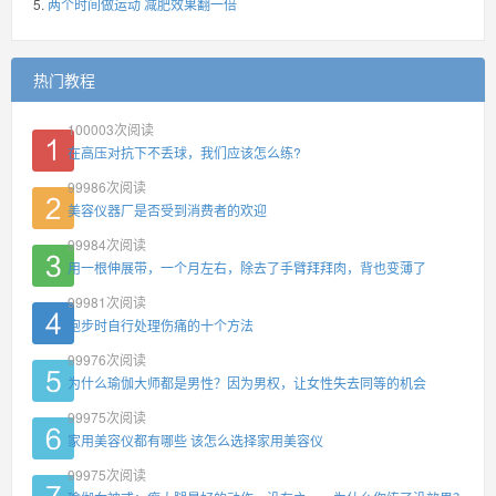
两个时间做运动 减肥效果翻一倍
热门教程
100003
次阅读
在高压对抗下不丢球，我们应该怎么练?
99986
次阅读
美容仪器厂是否受到消费者的欢迎
99984
次阅读
用一根伸展带，一个月左右，除去了手臂拜拜肉，背也变薄了
99981
次阅读
跑步时自行处理伤痛的十个方法
99976
次阅读
为什么瑜伽大师都是男性？因为男权，让女性失去同等的机会
99975
次阅读
家用美容仪都有哪些 该怎么选择家用美容仪
99975
次阅读