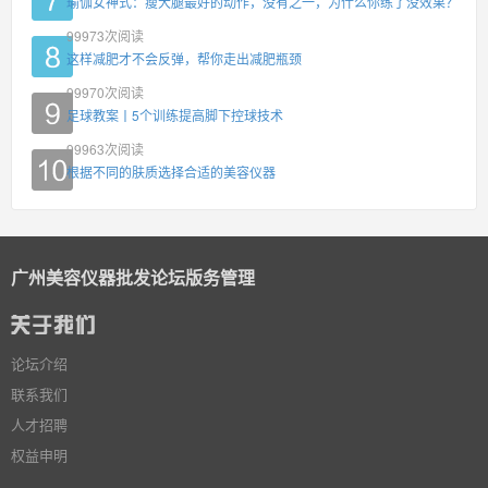
瑜伽女神式：瘦大腿最好的动作，没有之一，为什么你练了没效果？
99973
次阅读
这样减肥才不会反弹，帮你走出减肥瓶颈
99970
次阅读
足球教案丨5个训练提高脚下控球技术
99963
次阅读
根据不同的肤质选择合适的美容仪器
广州美容仪器批发论坛版务管理
论坛介绍
联系我们
人才招聘
权益申明