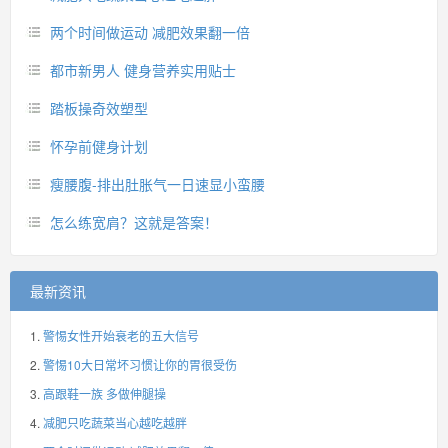
两个时间做运动 减肥效果翻一倍
都市新男人 健身营养实用贴士
踏板操奇效塑型
怀孕前健身计划
瘦腰腹-排出肚胀气一日速显小蛮腰
怎么练宽肩？这就是答案！
最新资讯
警惕女性开始衰老的五大信号
警惕10大日常坏习惯让你的胃很受伤
高跟鞋一族 多做伸腿操
减肥只吃蔬菜当心越吃越胖