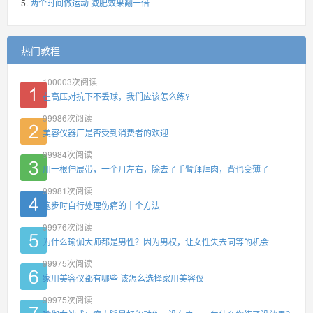
两个时间做运动 减肥效果翻一倍
热门教程
100003
次阅读
在高压对抗下不丢球，我们应该怎么练?
99986
次阅读
美容仪器厂是否受到消费者的欢迎
99984
次阅读
用一根伸展带，一个月左右，除去了手臂拜拜肉，背也变薄了
99981
次阅读
跑步时自行处理伤痛的十个方法
99976
次阅读
为什么瑜伽大师都是男性？因为男权，让女性失去同等的机会
99975
次阅读
家用美容仪都有哪些 该怎么选择家用美容仪
99975
次阅读