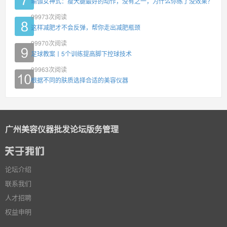
瑜伽女神式：瘦大腿最好的动作，没有之一，为什么你练了没效果？
99973
次阅读
这样减肥才不会反弹，帮你走出减肥瓶颈
99970
次阅读
足球教案丨5个训练提高脚下控球技术
99963
次阅读
根据不同的肤质选择合适的美容仪器
广州美容仪器批发论坛版务管理
论坛介绍
联系我们
人才招聘
权益申明