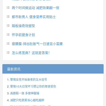
两个时间做运动 减肥效果翻一倍
都市新男人 健身营养实用贴士
踏板操奇效塑型
怀孕前健身计划
瘦腰腹-排出肚胀气一日速显小蛮腰
怎么练宽肩？这就是答案！
最新资讯
警惕女性开始衰老的五大信号
警惕10大日常坏习惯让你的胃很受伤
高跟鞋一族 多做伸腿操
减肥只吃蔬菜当心越吃越胖