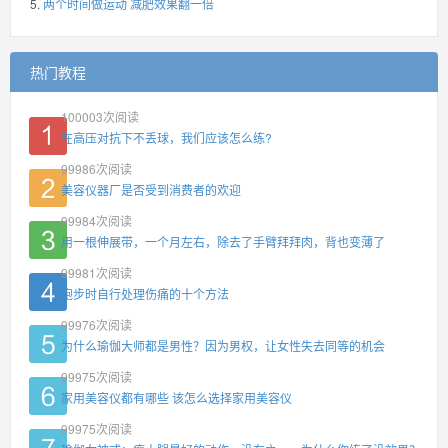
两个时间做运动 减肥效果翻一倍
热门教程
100003
次阅读
在高压对抗下不丢球，我们应该怎么练?
99986
次阅读
美容仪器厂是否受到消费者的欢迎
99984
次阅读
用一根伸展带，一个月左右，除去了手臂拜拜肉，背也变薄了
99981
次阅读
跑步时自行处理伤痛的十个方法
99976
次阅读
为什么瑜伽大师都是男性？因为男权，让女性失去同等的机会
99975
次阅读
家用美容仪都有哪些 该怎么选择家用美容仪
99975
次阅读