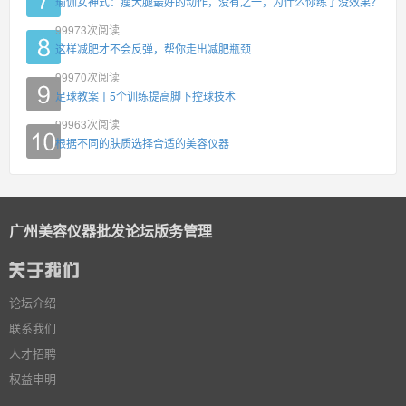
瑜伽女神式：瘦大腿最好的动作，没有之一，为什么你练了没效果？
99973
次阅读
这样减肥才不会反弹，帮你走出减肥瓶颈
99970
次阅读
足球教案丨5个训练提高脚下控球技术
99963
次阅读
根据不同的肤质选择合适的美容仪器
广州美容仪器批发论坛版务管理
论坛介绍
联系我们
人才招聘
权益申明