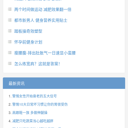
两个时间做运动 减肥效果翻一倍
都市新男人 健身营养实用贴士
踏板操奇效塑型
怀孕前健身计划
瘦腰腹-排出肚胀气一日速显小蛮腰
怎么练宽肩？这就是答案！
最新资讯
警惕女性开始衰老的五大信号
警惕10大日常坏习惯让你的胃很受伤
高跟鞋一族 多做伸腿操
减肥只吃蔬菜当心越吃越胖