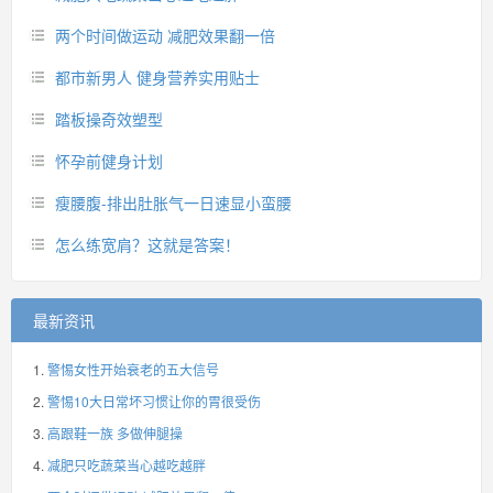
两个时间做运动 减肥效果翻一倍
都市新男人 健身营养实用贴士
踏板操奇效塑型
怀孕前健身计划
瘦腰腹-排出肚胀气一日速显小蛮腰
怎么练宽肩？这就是答案！
最新资讯
警惕女性开始衰老的五大信号
警惕10大日常坏习惯让你的胃很受伤
高跟鞋一族 多做伸腿操
减肥只吃蔬菜当心越吃越胖