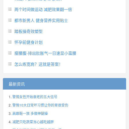
两个时间做运动 减肥效果翻一倍
都市新男人 健身营养实用贴士
踏板操奇效塑型
怀孕前健身计划
瘦腰腹-排出肚胀气一日速显小蛮腰
怎么练宽肩？这就是答案！
最新资讯
警惕女性开始衰老的五大信号
警惕10大日常坏习惯让你的胃很受伤
高跟鞋一族 多做伸腿操
减肥只吃蔬菜当心越吃越胖