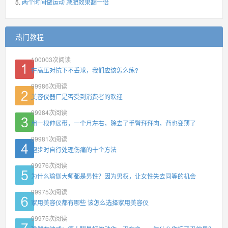
两个时间做运动 减肥效果翻一倍
热门教程
100003
次阅读
在高压对抗下不丢球，我们应该怎么练?
99986
次阅读
美容仪器厂是否受到消费者的欢迎
99984
次阅读
用一根伸展带，一个月左右，除去了手臂拜拜肉，背也变薄了
99981
次阅读
跑步时自行处理伤痛的十个方法
99976
次阅读
为什么瑜伽大师都是男性？因为男权，让女性失去同等的机会
99975
次阅读
家用美容仪都有哪些 该怎么选择家用美容仪
99975
次阅读