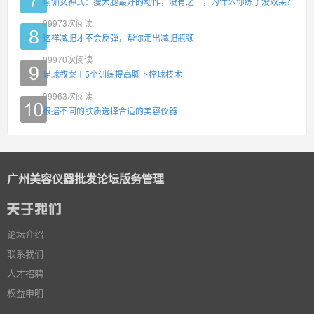
瑜伽女神式：瘦大腿最好的动作，没有之一，为什么你练了没效果？
99973
次阅读
这样减肥才不会反弹，帮你走出减肥瓶颈
99970
次阅读
足球教案丨5个训练提高脚下控球技术
99963
次阅读
根据不同的肤质选择合适的美容仪器
广州美容仪器批发论坛版务管理
论坛介绍
联系我们
人才招聘
权益申明