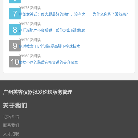
99975
次阅读
瑜伽女神式：瘦大腿最好的动作，没有之一，为什么你练了没效果？
99973
次阅读
这样减肥才不会反弹，帮你走出减肥瓶颈
99970
次阅读
足球教案丨5个训练提高脚下控球技术
99963
次阅读
根据不同的肤质选择合适的美容仪器
广州美容仪器批发论坛版务管理
论坛介绍
联系我们
人才招聘