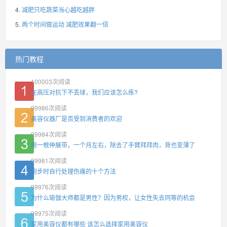
减肥只吃蔬菜当心越吃越胖
两个时间做运动 减肥效果翻一倍
热门教程
100003
次阅读
在高压对抗下不丢球，我们应该怎么练?
99986
次阅读
美容仪器厂是否受到消费者的欢迎
99984
次阅读
用一根伸展带，一个月左右，除去了手臂拜拜肉，背也变薄了
99981
次阅读
跑步时自行处理伤痛的十个方法
99976
次阅读
为什么瑜伽大师都是男性？因为男权，让女性失去同等的机会
99975
次阅读
家用美容仪都有哪些 该怎么选择家用美容仪