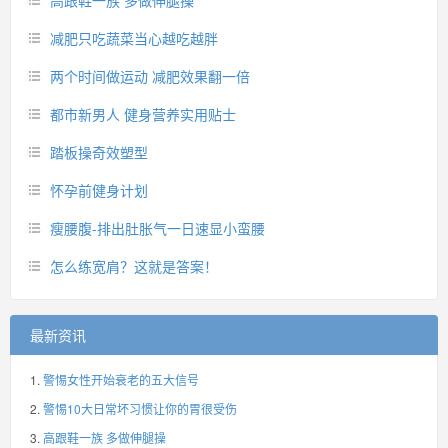
高跟鞋一族 多做伸腿操
减肥只吃蔬菜当心越吃越胖
两个时间做运动 减肥效果翻一倍
都市新男人 健身营养实用贴士
踏板操奇效塑型
怀孕前健身计划
瘦腰腹-排出肚胀气一日速显小蛮腰
怎么练宽肩？这就是答案！
最新资讯
警惕女性开始衰老的五大信号
警惕10大日常坏习惯让你的胃很受伤
高跟鞋一族 多做伸腿操