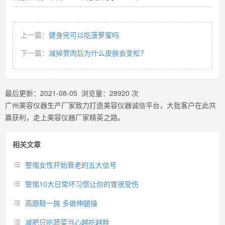
上一篇：
健身完可以吃菠萝蜜吗
下一篇：
减掉赘肉后为什么皮肤会变松？
最后更新：
2021-08-05
浏览量：
28920
次
广州美容仪器生产厂家致力打造美容仪器诚信平台，大批客户在此共
赢获利，走上美容仪器厂家精英之路。
相关文章
警惕女性开始衰老的五大信号
警惕10大日常坏习惯让你的胃很受伤
高跟鞋一族 多做伸腿操
减肥只吃蔬菜当心越吃越胖