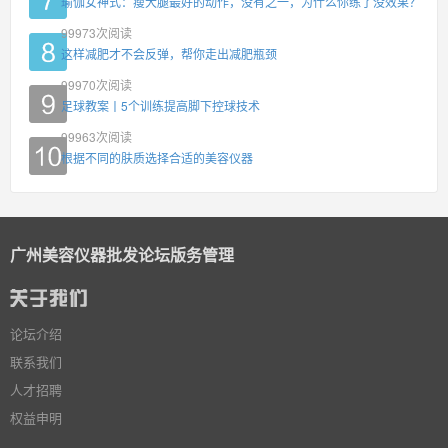
瑜伽女神式：瘦大腿最好的动作，没有之一，为什么你练了没效果？
99973
次阅读
这样减肥才不会反弹，帮你走出减肥瓶颈
99970
次阅读
足球教案丨5个训练提高脚下控球技术
99963
次阅读
根据不同的肤质选择合适的美容仪器
广州美容仪器批发论坛版务管理
论坛介绍
联系我们
人才招聘
权益申明