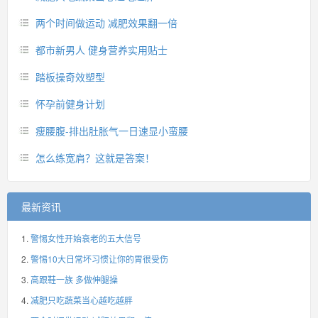
两个时间做运动 减肥效果翻一倍
都市新男人 健身营养实用贴士
踏板操奇效塑型
怀孕前健身计划
瘦腰腹-排出肚胀气一日速显小蛮腰
怎么练宽肩？这就是答案！
最新资讯
警惕女性开始衰老的五大信号
警惕10大日常坏习惯让你的胃很受伤
高跟鞋一族 多做伸腿操
减肥只吃蔬菜当心越吃越胖