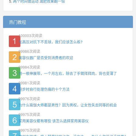
两个时间做运动 减肥效果翻一倍
热门教程
100003
次阅读
在高压对抗下不丢球，我们应该怎么练?
99986
次阅读
美容仪器厂是否受到消费者的欢迎
99984
次阅读
用一根伸展带，一个月左右，除去了手臂拜拜肉，背也变薄了
99981
次阅读
跑步时自行处理伤痛的十个方法
99976
次阅读
为什么瑜伽大师都是男性？因为男权，让女性失去同等的机会
99975
次阅读
家用美容仪都有哪些 该怎么选择家用美容仪
99975
次阅读