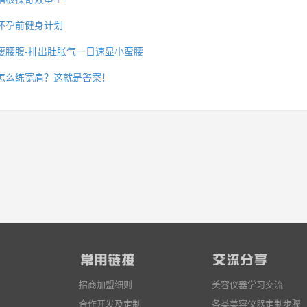
怀孕前健身计划
瘦腰腹-排出肚胀气一日速显小蛮腰
么你练了没效果？
怎么练宽肩？这就是答案！
招商加盟细则
美容仪器学习交流
合作开发及定制
各类美容仪器定制步骤