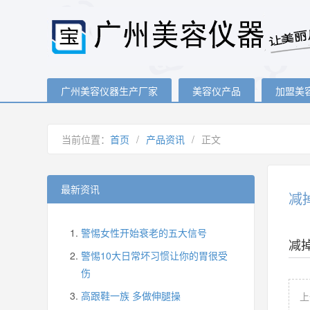
广州美容仪器生产厂家
美容仪产品
加盟美
当前位置：
首页
/
产品资讯
/
正文
最新资讯
减
警惕女性开始衰老的五大信号
减
警惕10大日常坏习惯让你的胃很受
伤
高跟鞋一族 多做伸腿操
上