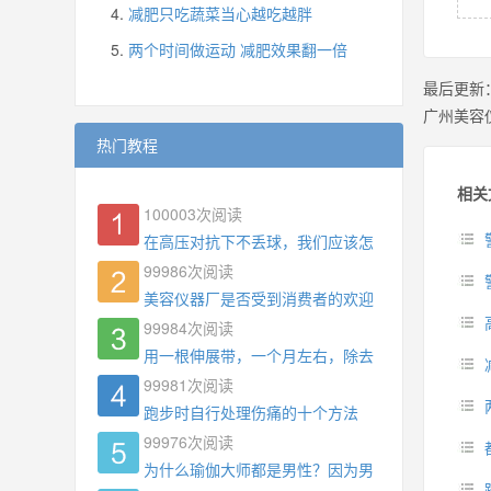
减肥只吃蔬菜当心越吃越胖
两个时间做运动 减肥效果翻一倍
最后更新
广州美容
热门教程
相关
100003
次阅读
在高压对抗下不丢球，我们应该怎么练?
99986
次阅读
美容仪器厂是否受到消费者的欢迎
99984
次阅读
用一根伸展带，一个月左右，除去了手臂拜拜肉，
99981
次阅读
跑步时自行处理伤痛的十个方法
99976
次阅读
为什么瑜伽大师都是男性？因为男权，让女性失去