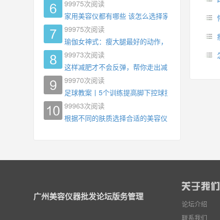
99975
次阅读
家用美容仪都有哪些 该怎么选择家用美容仪
99975
次阅读
瑜伽女神式：瘦大腿最好的动作，没有之一，为什
99973
次阅读
这样减肥才不会反弹，帮你走出减肥瓶颈
99970
次阅读
足球教案丨5个训练提高脚下控球技术
99963
次阅读
根据不同的肤质选择合适的美容仪器
广州美容仪器批发论坛版务管理
论坛介绍
联系我们