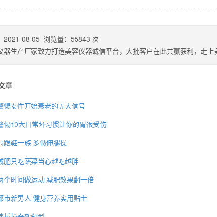
：
2021-08-05
浏览量：
55843
次
仪器生产厂家致力打造美容仪器诚信平台，大批客户在此共赢获利，走上
文章
警惕女性开始衰老的五大信号
警惕10大日常坏习惯让你的胃很受伤
高跟鞋一族 多做伸腿操
背也变薄了
减肥只吃蔬菜当心越吃越胖
两个时间做运动 减肥效果翻一倍
都市新男人 健身营养实用贴士
同等的机会
踏板操奇效塑型