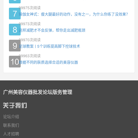
99975
次阅读
瑜伽女神式：瘦大腿最好的动作，没有之一，为什么你练了没效果？
99973
次阅读
这样减肥才不会反弹，帮你走出减肥瓶颈
99970
次阅读
足球教案丨5个训练提高脚下控球技术
99963
次阅读
根据不同的肤质选择合适的美容仪器
广州美容仪器批发论坛版务管理
论坛介绍
联系我们
人才招聘