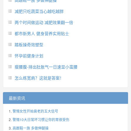
高跟鞋一族 多做伸腿操
减肥只吃蔬菜当心越吃越胖
两个时间做运动 减肥效果翻一倍
都市新男人 健身营养实用贴士
踏板操奇效塑型
怀孕前健身计划
瘦腰腹-排出肚胀气一日速显小蛮腰
怎么练宽肩？这就是答案！
最新资讯
警惕女性开始衰老的五大信号
警惕10大日常坏习惯让你的胃很受伤
高跟鞋一族 多做伸腿操