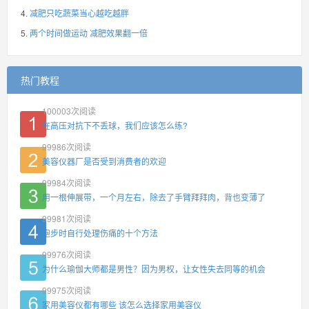
减肥只吃蔬菜当心越吃越胖
两个时间做运动 减肥效果翻一倍
热门教程
100003
次阅读
在高压对抗下不丢球，我们应该怎么练?
99986
次阅读
美容仪器厂是否受到消费者的欢迎
99984
次阅读
用一根伸展带，一个月左右，除去了手臂拜拜肉，背也变薄了
99981
次阅读
跑步时自行处理伤痛的十个方法
99976
次阅读
为什么瑜伽大师都是男性？因为男权，让女性失去同等的机会
99975
次阅读
家用美容仪都有哪些 该怎么选择家用美容仪