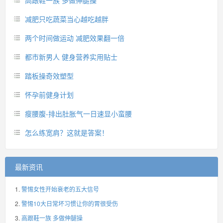
高跟鞋一族 多做伸腿操
减肥只吃蔬菜当心越吃越胖
两个时间做运动 减肥效果翻一倍
都市新男人 健身营养实用贴士
踏板操奇效塑型
怀孕前健身计划
瘦腰腹-排出肚胀气一日速显小蛮腰
怎么练宽肩？这就是答案！
最新资讯
警惕女性开始衰老的五大信号
警惕10大日常坏习惯让你的胃很受伤
高跟鞋一族 多做伸腿操