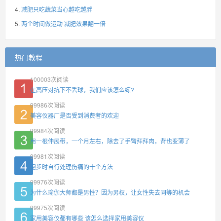
减肥只吃蔬菜当心越吃越胖
两个时间做运动 减肥效果翻一倍
热门教程
100003
次阅读
在高压对抗下不丢球，我们应该怎么练?
99986
次阅读
美容仪器厂是否受到消费者的欢迎
99984
次阅读
用一根伸展带，一个月左右，除去了手臂拜拜肉，背也变薄了
99981
次阅读
跑步时自行处理伤痛的十个方法
99976
次阅读
为什么瑜伽大师都是男性？因为男权，让女性失去同等的机会
99975
次阅读
家用美容仪都有哪些 该怎么选择家用美容仪