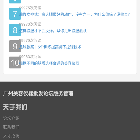
99975
次阅读
瑜伽女神式：瘦大腿最好的动作，没有之一，为什么你练了没效果？
99973
次阅读
这样减肥才不会反弹，帮你走出减肥瓶颈
99970
次阅读
足球教案丨5个训练提高脚下控球技术
99963
次阅读
根据不同的肤质选择合适的美容仪器
广州美容仪器批发论坛版务管理
论坛介绍
联系我们
人才招聘