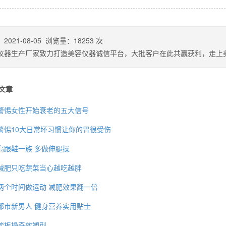
：
2021-08-05
浏览量：
18253
次
仪器生产厂家致力打造美容仪器诚信平台，大批客户在此共赢获利，走上
文章
警惕女性开始衰老的五大信号
警惕10大日常坏习惯让你的胃很受伤
高跟鞋一族 多做伸腿操
背也变薄了
减肥只吃蔬菜当心越吃越胖
两个时间做运动 减肥效果翻一倍
都市新男人 健身营养实用贴士
同等的机会
踏板操奇效塑型