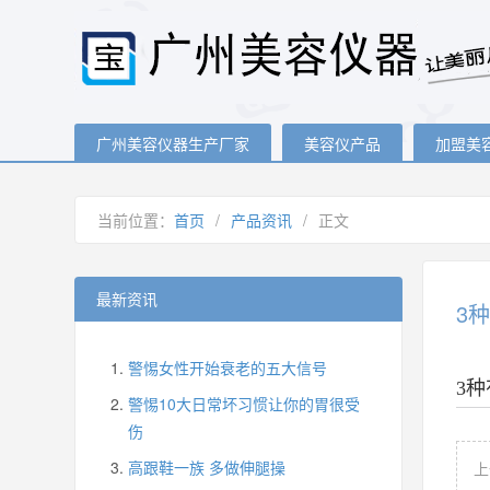
广州美容仪器生产厂家
美容仪产品
加盟美
当前位置：
首页
/
产品资讯
/
正文
最新资讯
3
警惕女性开始衰老的五大信号
3
警惕10大日常坏习惯让你的胃很受
伤
高跟鞋一族 多做伸腿操
上