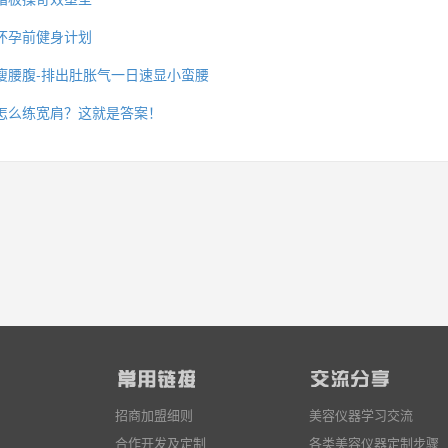
怀孕前健身计划
瘦腰腹-排出肚胀气一日速显小蛮腰
么你练了没效果？
怎么练宽肩？这就是答案！
招商加盟细则
美容仪器学习交流
合作开发及定制
各类美容仪器定制步骤