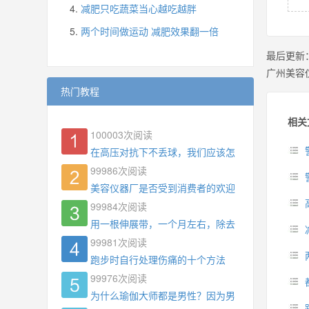
减肥只吃蔬菜当心越吃越胖
两个时间做运动 减肥效果翻一倍
最后更新
广州美容
热门教程
相关
100003
次阅读
在高压对抗下不丢球，我们应该怎么练?
99986
次阅读
美容仪器厂是否受到消费者的欢迎
99984
次阅读
用一根伸展带，一个月左右，除去了手臂拜拜肉，
99981
次阅读
跑步时自行处理伤痛的十个方法
99976
次阅读
为什么瑜伽大师都是男性？因为男权，让女性失去