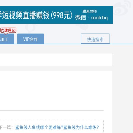
代加工
VIP合作
快速搜索
下一篇：
鲨鱼线人鱼线哪个更难练?鲨鱼线为什么难练?