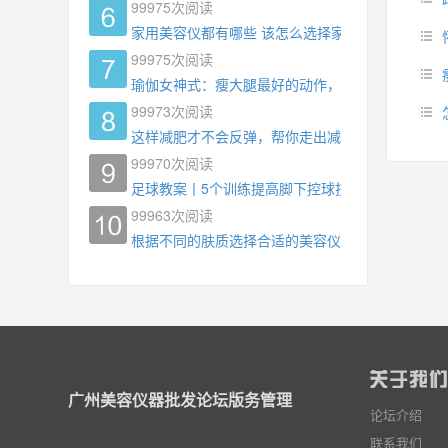
99975
次阅读
家用美容仪都有哪些 该怎么选择家用美容仪
99975
次阅读
瑜伽女神式：瘦大腿最好的动作，没有之一，为什
99973
次阅读
这样减肥才不会反弹，帮你走出减肥瓶颈
99970
次阅读
足球教案丨5个训练提高脚下控球技术
99963
次阅读
根据不同的肤质选择合适的美容仪器
广州美容仪器批发论坛版务管理
论坛介绍
联系我们