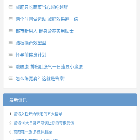
减肥只吃蔬菜当心越吃越胖
两个时间做运动 减肥效果翻一倍
都市新男人 健身营养实用贴士
踏板操奇效塑型
怀孕前健身计划
瘦腰腹-排出肚胀气一日速显小蛮腰
怎么练宽肩？这就是答案！
最新资讯
警惕女性开始衰老的五大信号
警惕10大日常坏习惯让你的胃很受伤
高跟鞋一族 多做伸腿操