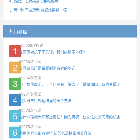
减肥只吃蔬菜当心越吃越胖
两个时间做运动 减肥效果翻一倍
热门教程
100003
次阅读
在高压对抗下不丢球，我们应该怎么练?
99986
次阅读
美容仪器厂是否受到消费者的欢迎
99984
次阅读
用一根伸展带，一个月左右，除去了手臂拜拜肉，背也变薄了
99981
次阅读
跑步时自行处理伤痛的十个方法
99976
次阅读
为什么瑜伽大师都是男性？因为男权，让女性失去同等的机会
99975
次阅读
家用美容仪都有哪些 该怎么选择家用美容仪