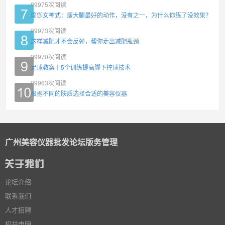
99975
次阅读
瑜伽女神式：瘦大腿最好的动作，没有之一，为什么你练了没效果？
99973
次阅读
这样减肥才不会反弹，帮你走出减肥瓶颈
99970
次阅读
足球教案丨5个训练提高脚下控球技术
99963
次阅读
根据不同的肤质选择合适的美容仪器
广州美容仪器批发论坛版务管理
论坛介绍
联系我们
人才招聘
权益申明