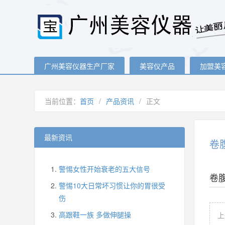
广州美容仪器生产厂家
美容仪产品
加盟美
当前位置：
首页
/
产品资讯
/
正文
最新资讯
卷
警惕女性开始衰老的五大信号
卷
警惕10大日常坏习惯让你的胃很受
伤
高跟鞋一族 多做伸腿操
上