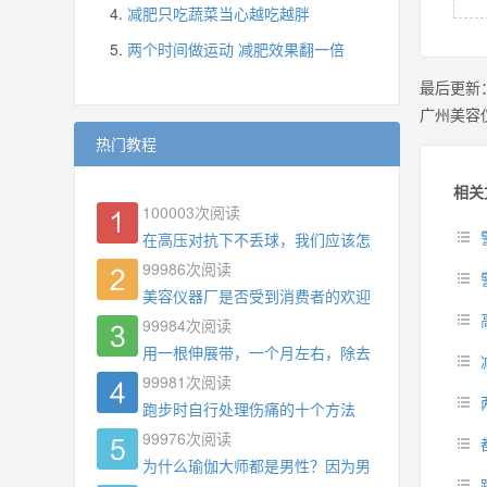
减肥只吃蔬菜当心越吃越胖
两个时间做运动 减肥效果翻一倍
最后更新
广州美容
热门教程
相关
100003
次阅读
在高压对抗下不丢球，我们应该怎么练?
99986
次阅读
美容仪器厂是否受到消费者的欢迎
99984
次阅读
用一根伸展带，一个月左右，除去了手臂拜拜肉，
99981
次阅读
跑步时自行处理伤痛的十个方法
99976
次阅读
为什么瑜伽大师都是男性？因为男权，让女性失去