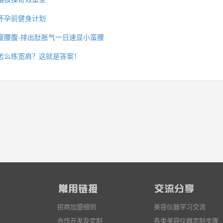
怀孕前健身计划
瘦腰腹-排出肚胀气一日速显小蛮腰
么你练了没效果？
怎么练宽肩？这就是答案！
招商加盟细则
美容仪器学习交流
合作开发及定制
各类美容仪器定制步骤