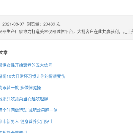
：
2021-08-07
浏览量：
29489
次
仪器生产厂家致力打造美容仪器诚信平台，大批客户在此共赢获利，走上
文章
警惕女性开始衰老的五大信号
警惕10大日常坏习惯让你的胃很受伤
高跟鞋一族 多做伸腿操
背也变薄了
减肥只吃蔬菜当心越吃越胖
两个时间做运动 减肥效果翻一倍
都市新男人 健身营养实用贴士
同等的机会
踏板操奇效塑型