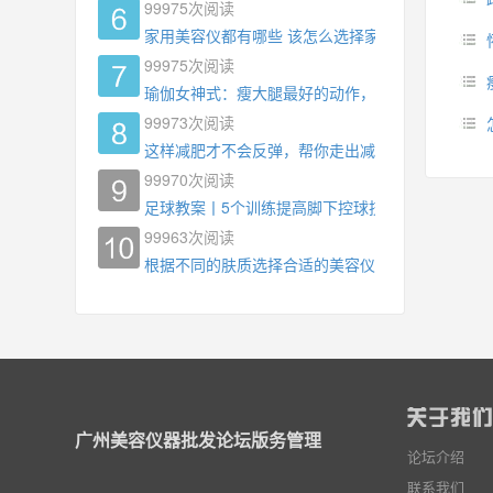
99975
次阅读
家用美容仪都有哪些 该怎么选择家用美容仪
99975
次阅读
瑜伽女神式：瘦大腿最好的动作，没有之一，为什
99973
次阅读
这样减肥才不会反弹，帮你走出减肥瓶颈
99970
次阅读
足球教案丨5个训练提高脚下控球技术
99963
次阅读
根据不同的肤质选择合适的美容仪器
广州美容仪器批发论坛版务管理
论坛介绍
联系我们