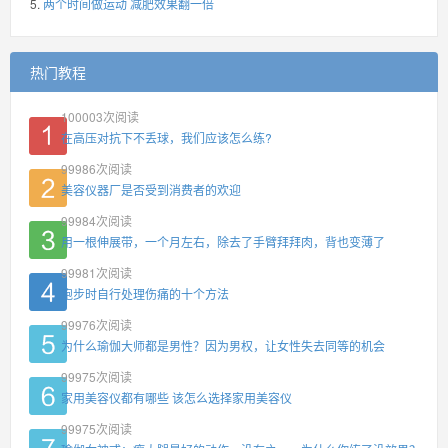
两个时间做运动 减肥效果翻一倍
热门教程
100003
次阅读
在高压对抗下不丢球，我们应该怎么练?
99986
次阅读
美容仪器厂是否受到消费者的欢迎
99984
次阅读
用一根伸展带，一个月左右，除去了手臂拜拜肉，背也变薄了
99981
次阅读
跑步时自行处理伤痛的十个方法
99976
次阅读
为什么瑜伽大师都是男性？因为男权，让女性失去同等的机会
99975
次阅读
家用美容仪都有哪些 该怎么选择家用美容仪
99975
次阅读