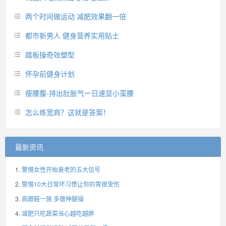
两个时间做运动 减肥效果翻一倍
都市新男人 健身营养实用贴士
踏板操奇效塑型
怀孕前健身计划
瘦腰腹-排出肚胀气一日速显小蛮腰
怎么练宽肩？这就是答案！
最新资讯
警惕女性开始衰老的五大信号
警惕10大日常坏习惯让你的胃很受伤
高跟鞋一族 多做伸腿操
减肥只吃蔬菜当心越吃越胖