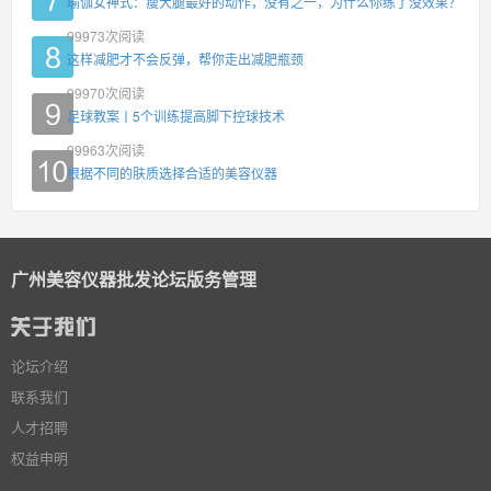
瑜伽女神式：瘦大腿最好的动作，没有之一，为什么你练了没效果？
99973
次阅读
这样减肥才不会反弹，帮你走出减肥瓶颈
99970
次阅读
足球教案丨5个训练提高脚下控球技术
99963
次阅读
根据不同的肤质选择合适的美容仪器
广州美容仪器批发论坛版务管理
论坛介绍
联系我们
人才招聘
权益申明