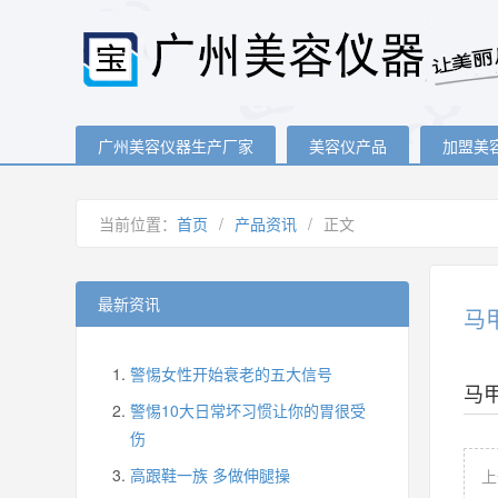
广州美容仪器生产厂家
美容仪产品
加盟美
当前位置：
首页
/
产品资讯
/
正文
最新资讯
马
警惕女性开始衰老的五大信号
马
警惕10大日常坏习惯让你的胃很受
伤
高跟鞋一族 多做伸腿操
上