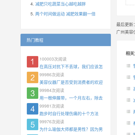
减肥只吃蔬菜当心越吃越胖
两个时间做运动 减肥效果翻一倍
最后更新
广州美容
热门教程
相关
100003
次阅读
在高压对抗下不丢球，我们应该怎么练?
99986
次阅读
美容仪器厂是否受到消费者的欢迎
99984
次阅读
用一根伸展带，一个月左右，除去了手臂拜拜肉，
99981
次阅读
跑步时自行处理伤痛的十个方法
99976
次阅读
为什么瑜伽大师都是男性？因为男权，让女性失去