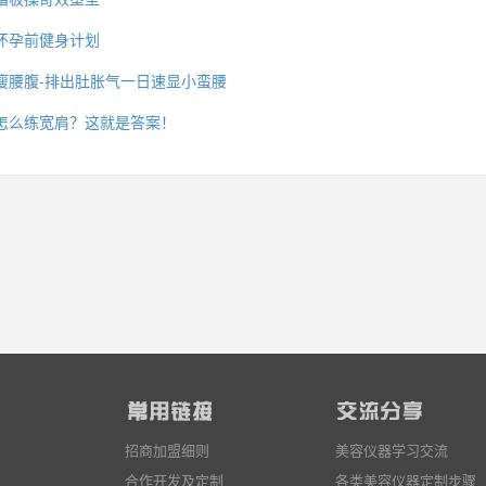
怀孕前健身计划
瘦腰腹-排出肚胀气一日速显小蛮腰
么你练了没效果？
怎么练宽肩？这就是答案！
招商加盟细则
美容仪器学习交流
合作开发及定制
各类美容仪器定制步骤