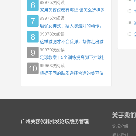
99975
次阅读
家用美容仪都有哪些 该怎么选择家用美容仪
99975
次阅读
瑜伽女神式：瘦大腿最好的动作，没有之一，为什
99973
次阅读
这样减肥才不会反弹，帮你走出减肥瓶颈
99970
次阅读
足球教案丨5个训练提高脚下控球技术
99963
次阅读
根据不同的肤质选择合适的美容仪器
广州美容仪器批发论坛版务管理
论坛介绍
联系我们