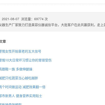
：
2021-08-07
浏览量：
69774
次
仪器生产厂家致力打造美容仪器诚信平台，大批客户在此共赢获利，走上
文章
警惕女性开始衰老的五大信号
警惕10大日常坏习惯让你的胃很受伤
高跟鞋一族 多做伸腿操
背也变薄了
减肥只吃蔬菜当心越吃越胖
两个时间做运动 减肥效果翻一倍
都市新男人 健身营养实用贴士
同等的机会
踏板操奇效塑型