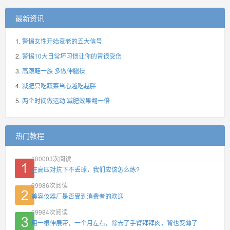
最新资讯
警惕女性开始衰老的五大信号
警惕10大日常坏习惯让你的胃很受伤
高跟鞋一族 多做伸腿操
减肥只吃蔬菜当心越吃越胖
两个时间做运动 减肥效果翻一倍
热门教程
100003
次阅读
在高压对抗下不丢球，我们应该怎么练?
99986
次阅读
美容仪器厂是否受到消费者的欢迎
99984
次阅读
用一根伸展带，一个月左右，除去了手臂拜拜肉，背也变薄了