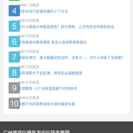
99981
次阅读
跑步时自行处理伤痛的十个方法
99976
次阅读
为什么瑜伽大师都是男性？因为男权，让女性失去同等的机会
99975
次阅读
家用美容仪都有哪些 该怎么选择家用美容仪
99975
次阅读
瑜伽女神式：瘦大腿最好的动作，没有之一，为什么你练了没效果？
99973
次阅读
这样减肥才不会反弹，帮你走出减肥瓶颈
99970
次阅读
足球教案丨5个训练提高脚下控球技术
99963
次阅读
根据不同的肤质选择合适的美容仪器
广州美容仪器批发论坛版务管理