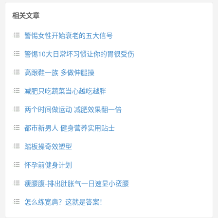
相关文章
警惕女性开始衰老的五大信号
警惕10大日常坏习惯让你的胃很受伤
高跟鞋一族 多做伸腿操
减肥只吃蔬菜当心越吃越胖
两个时间做运动 减肥效果翻一倍
都市新男人 健身营养实用贴士
踏板操奇效塑型
怀孕前健身计划
瘦腰腹-排出肚胀气一日速显小蛮腰
怎么练宽肩？这就是答案！