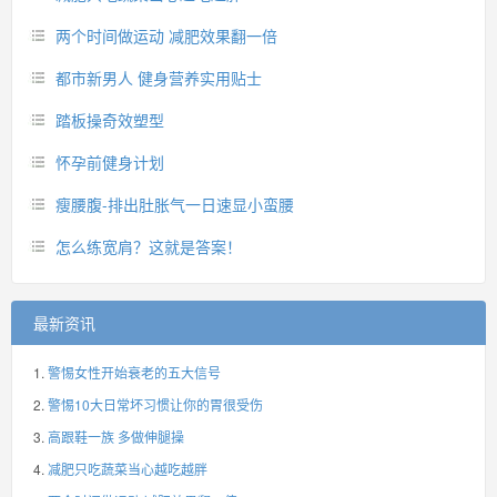
两个时间做运动 减肥效果翻一倍
都市新男人 健身营养实用贴士
踏板操奇效塑型
怀孕前健身计划
瘦腰腹-排出肚胀气一日速显小蛮腰
怎么练宽肩？这就是答案！
最新资讯
警惕女性开始衰老的五大信号
警惕10大日常坏习惯让你的胃很受伤
高跟鞋一族 多做伸腿操
减肥只吃蔬菜当心越吃越胖