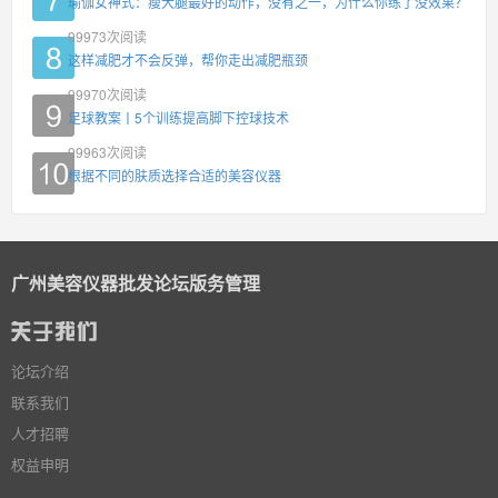
瑜伽女神式：瘦大腿最好的动作，没有之一，为什么你练了没效果？
99973
次阅读
这样减肥才不会反弹，帮你走出减肥瓶颈
99970
次阅读
足球教案丨5个训练提高脚下控球技术
99963
次阅读
根据不同的肤质选择合适的美容仪器
广州美容仪器批发论坛版务管理
论坛介绍
联系我们
人才招聘
权益申明