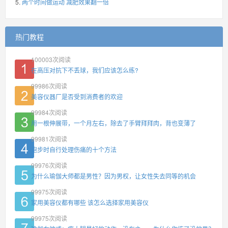
两个时间做运动 减肥效果翻一倍
热门教程
100003
次阅读
在高压对抗下不丢球，我们应该怎么练?
99986
次阅读
美容仪器厂是否受到消费者的欢迎
99984
次阅读
用一根伸展带，一个月左右，除去了手臂拜拜肉，背也变薄了
99981
次阅读
跑步时自行处理伤痛的十个方法
99976
次阅读
为什么瑜伽大师都是男性？因为男权，让女性失去同等的机会
99975
次阅读
家用美容仪都有哪些 该怎么选择家用美容仪
99975
次阅读