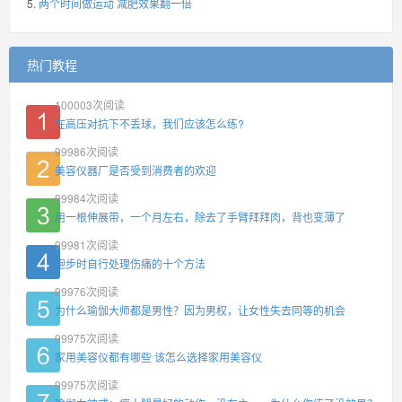
两个时间做运动 减肥效果翻一倍
热门教程
100003
次阅读
在高压对抗下不丢球，我们应该怎么练?
99986
次阅读
美容仪器厂是否受到消费者的欢迎
99984
次阅读
用一根伸展带，一个月左右，除去了手臂拜拜肉，背也变薄了
99981
次阅读
跑步时自行处理伤痛的十个方法
99976
次阅读
为什么瑜伽大师都是男性？因为男权，让女性失去同等的机会
99975
次阅读
家用美容仪都有哪些 该怎么选择家用美容仪
99975
次阅读