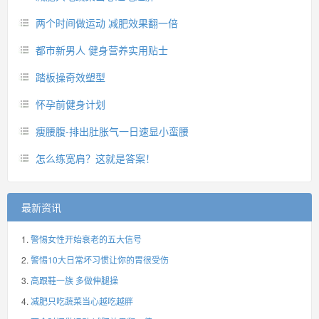
两个时间做运动 减肥效果翻一倍
都市新男人 健身营养实用贴士
踏板操奇效塑型
怀孕前健身计划
瘦腰腹-排出肚胀气一日速显小蛮腰
怎么练宽肩？这就是答案！
最新资讯
警惕女性开始衰老的五大信号
警惕10大日常坏习惯让你的胃很受伤
高跟鞋一族 多做伸腿操
减肥只吃蔬菜当心越吃越胖