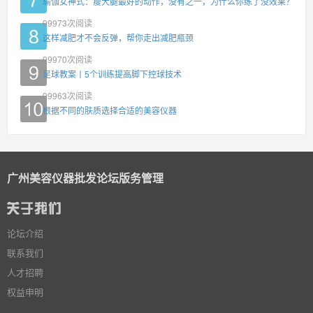
瑜伽女神式：瘦大腿最好的动作，没有之一，为什么你练了没效果？
99973
次阅读
这样减肥才不会反弹，帮你走出减肥瓶颈
99970
次阅读
足球教案丨5个训练提高脚下控球技术
99963
次阅读
根据不同的肤质选择合适的美容仪器
广州美容仪器批发论坛版务管理
论坛介绍
联系我们
人才招聘
权益申明