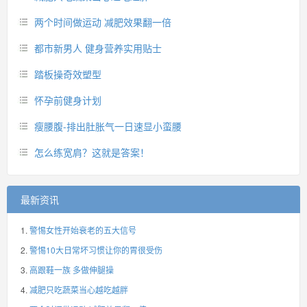
两个时间做运动 减肥效果翻一倍
都市新男人 健身营养实用贴士
踏板操奇效塑型
怀孕前健身计划
瘦腰腹-排出肚胀气一日速显小蛮腰
怎么练宽肩？这就是答案！
最新资讯
警惕女性开始衰老的五大信号
警惕10大日常坏习惯让你的胃很受伤
高跟鞋一族 多做伸腿操
减肥只吃蔬菜当心越吃越胖