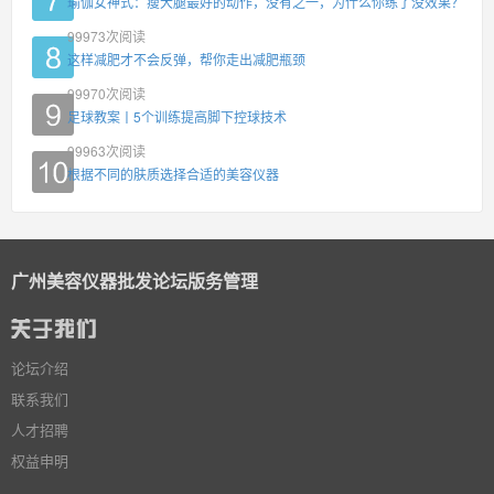
瑜伽女神式：瘦大腿最好的动作，没有之一，为什么你练了没效果？
99973
次阅读
这样减肥才不会反弹，帮你走出减肥瓶颈
99970
次阅读
足球教案丨5个训练提高脚下控球技术
99963
次阅读
根据不同的肤质选择合适的美容仪器
广州美容仪器批发论坛版务管理
论坛介绍
联系我们
人才招聘
权益申明