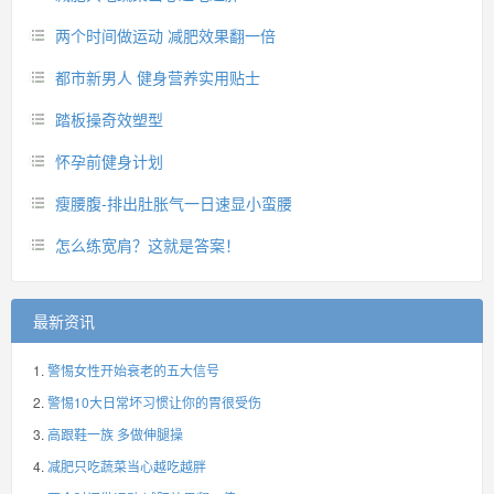
两个时间做运动 减肥效果翻一倍
都市新男人 健身营养实用贴士
踏板操奇效塑型
怀孕前健身计划
瘦腰腹-排出肚胀气一日速显小蛮腰
怎么练宽肩？这就是答案！
最新资讯
警惕女性开始衰老的五大信号
警惕10大日常坏习惯让你的胃很受伤
高跟鞋一族 多做伸腿操
减肥只吃蔬菜当心越吃越胖