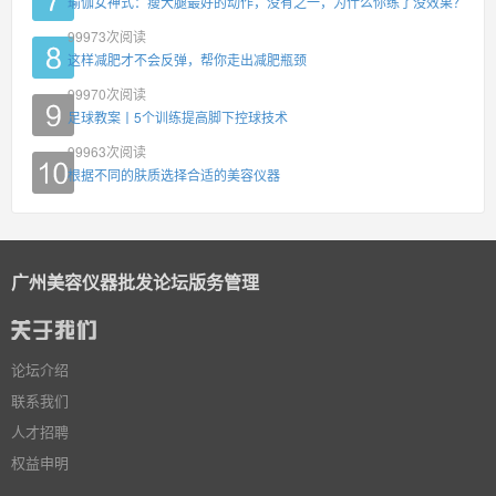
瑜伽女神式：瘦大腿最好的动作，没有之一，为什么你练了没效果？
99973
次阅读
这样减肥才不会反弹，帮你走出减肥瓶颈
99970
次阅读
足球教案丨5个训练提高脚下控球技术
99963
次阅读
根据不同的肤质选择合适的美容仪器
广州美容仪器批发论坛版务管理
论坛介绍
联系我们
人才招聘
权益申明