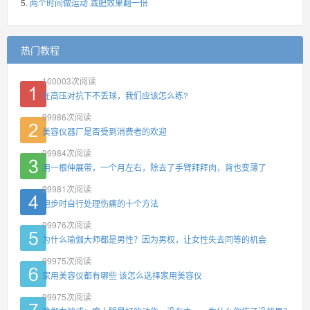
两个时间做运动 减肥效果翻一倍
热门教程
100003
次阅读
在高压对抗下不丢球，我们应该怎么练?
99986
次阅读
美容仪器厂是否受到消费者的欢迎
99984
次阅读
用一根伸展带，一个月左右，除去了手臂拜拜肉，背也变薄了
99981
次阅读
跑步时自行处理伤痛的十个方法
99976
次阅读
为什么瑜伽大师都是男性？因为男权，让女性失去同等的机会
99975
次阅读
家用美容仪都有哪些 该怎么选择家用美容仪
99975
次阅读