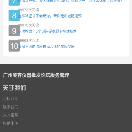
瑜伽女神式：瘦大腿最好的动作，没有之一，为什么你练了没效果？
99973
次阅读
这样减肥才不会反弹，帮你走出减肥瓶颈
99970
次阅读
足球教案丨5个训练提高脚下控球技术
99963
次阅读
根据不同的肤质选择合适的美容仪器
广州美容仪器批发论坛版务管理
论坛介绍
联系我们
人才招聘
权益申明