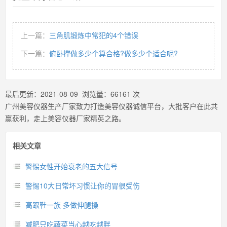
上一篇：
三角肌锻炼中常犯的4个错误
下一篇：
俯卧撑做多少个算合格?做多少个适合呢?
最后更新：
2021-08-09
浏览量：
66161
次
广州美容仪器生产厂家致力打造美容仪器诚信平台，大批客户在此共
赢获利，走上美容仪器厂家精英之路。
相关文章
警惕女性开始衰老的五大信号
警惕10大日常坏习惯让你的胃很受伤
高跟鞋一族 多做伸腿操
减肥只吃蔬菜当心越吃越胖