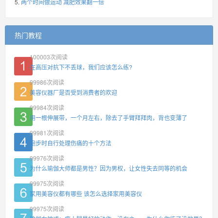
两个时间做运动 减肥效果翻一倍
热门教程
100003
次阅读
在高压对抗下不丢球，我们应该怎么练?
99986
次阅读
美容仪器厂是否受到消费者的欢迎
99984
次阅读
用一根伸展带，一个月左右，除去了手臂拜拜肉，背也变薄了
99981
次阅读
跑步时自行处理伤痛的十个方法
99976
次阅读
为什么瑜伽大师都是男性？因为男权，让女性失去同等的机会
99975
次阅读
家用美容仪都有哪些 该怎么选择家用美容仪
99975
次阅读