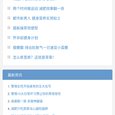
两个时间做运动 减肥效果翻一倍
都市新男人 健身营养实用贴士
踏板操奇效塑型
怀孕前健身计划
瘦腰腹-排出肚胀气一日速显小蛮腰
怎么练宽肩？这就是答案！
最新资讯
警惕女性开始衰老的五大信号
警惕10大日常坏习惯让你的胃很受伤
高跟鞋一族 多做伸腿操
减肥只吃蔬菜当心越吃越胖