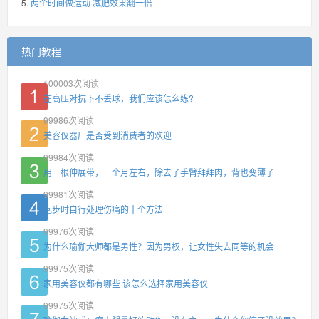
两个时间做运动 减肥效果翻一倍
热门教程
100003
次阅读
在高压对抗下不丢球，我们应该怎么练?
99986
次阅读
美容仪器厂是否受到消费者的欢迎
99984
次阅读
用一根伸展带，一个月左右，除去了手臂拜拜肉，背也变薄了
99981
次阅读
跑步时自行处理伤痛的十个方法
99976
次阅读
为什么瑜伽大师都是男性？因为男权，让女性失去同等的机会
99975
次阅读
家用美容仪都有哪些 该怎么选择家用美容仪
99975
次阅读