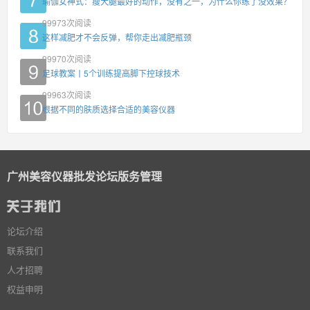
瑜伽女神式：瘦大腿最好的动作，没有之一，为什么你练了没效果？
99973
次阅读
这样减肥才不会反弹，帮你走出减肥瓶颈
99970
次阅读
足球教案丨5个训练提高脚下控球技术
99963
次阅读
根据不同的肤质选择合适的美容仪器
广州美容仪器批发论坛版务管理
论坛介绍
联系我们
人才招聘
权益申明