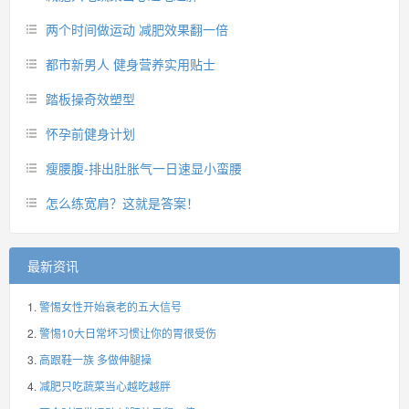
两个时间做运动 减肥效果翻一倍
都市新男人 健身营养实用贴士
踏板操奇效塑型
怀孕前健身计划
瘦腰腹-排出肚胀气一日速显小蛮腰
怎么练宽肩？这就是答案！
最新资讯
警惕女性开始衰老的五大信号
警惕10大日常坏习惯让你的胃很受伤
高跟鞋一族 多做伸腿操
减肥只吃蔬菜当心越吃越胖