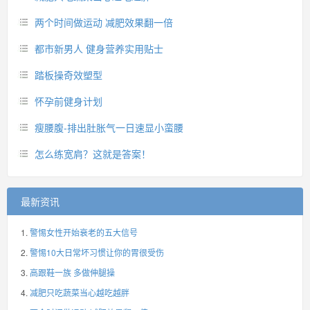
两个时间做运动 减肥效果翻一倍
都市新男人 健身营养实用贴士
踏板操奇效塑型
怀孕前健身计划
瘦腰腹-排出肚胀气一日速显小蛮腰
怎么练宽肩？这就是答案！
最新资讯
警惕女性开始衰老的五大信号
警惕10大日常坏习惯让你的胃很受伤
高跟鞋一族 多做伸腿操
减肥只吃蔬菜当心越吃越胖