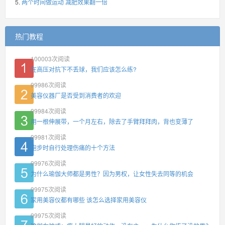
两个时间做运动 减肥效果翻一倍
热门教程
100003
次阅读
在高压对抗下不丢球，我们应该怎么练?
99986
次阅读
美容仪器厂是否受到消费者的欢迎
99984
次阅读
用一根伸展带，一个月左右，除去了手臂拜拜肉，背也变薄了
99981
次阅读
跑步时自行处理伤痛的十个方法
99976
次阅读
为什么瑜伽大师都是男性？因为男权，让女性失去同等的机会
99975
次阅读
家用美容仪都有哪些 该怎么选择家用美容仪
99975
次阅读