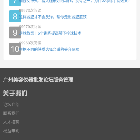
瑜伽女神式：瘦大腿最好的动作，没有之一，为什么你练了没效果？
99973
次阅读
这样减肥才不会反弹，帮你走出减肥瓶颈
99970
次阅读
足球教案丨5个训练提高脚下控球技术
99963
次阅读
根据不同的肤质选择合适的美容仪器
广州美容仪器批发论坛版务管理
论坛介绍
联系我们
人才招聘
权益申明