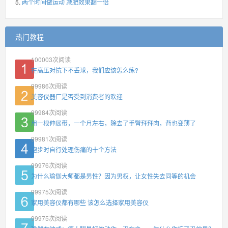
两个时间做运动 减肥效果翻一倍
热门教程
100003
次阅读
在高压对抗下不丢球，我们应该怎么练?
99986
次阅读
美容仪器厂是否受到消费者的欢迎
99984
次阅读
用一根伸展带，一个月左右，除去了手臂拜拜肉，背也变薄了
99981
次阅读
跑步时自行处理伤痛的十个方法
99976
次阅读
为什么瑜伽大师都是男性？因为男权，让女性失去同等的机会
99975
次阅读
家用美容仪都有哪些 该怎么选择家用美容仪
99975
次阅读