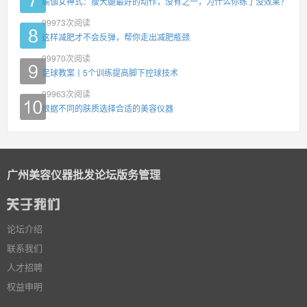
瑜伽女神式：瘦大腿最好的动作，没有之一，为什么你练了没效果？
99973
次阅读
这样减肥才不会反弹，帮你走出减肥瓶颈
99970
次阅读
足球教案丨5个训练提高脚下控球技术
99963
次阅读
根据不同的肤质选择合适的美容仪器
广州美容仪器批发论坛版务管理
论坛介绍
联系我们
人才招聘
权益申明