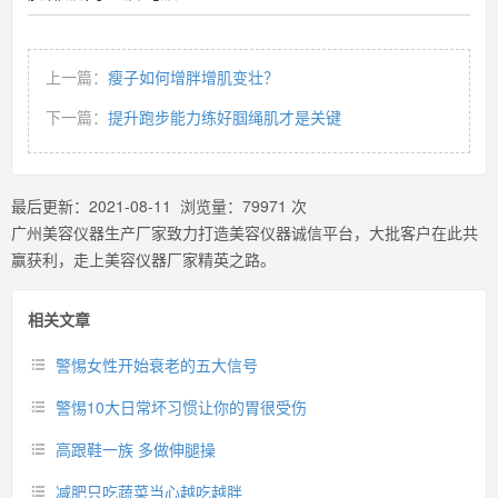
上一篇：
瘦子如何增胖增肌变壮？
下一篇：
提升跑步能力练好腘绳肌才是关键
最后更新：
2021-08-11
浏览量：
79971
次
广州美容仪器生产厂家致力打造美容仪器诚信平台，大批客户在此共
赢获利，走上美容仪器厂家精英之路。
相关文章
警惕女性开始衰老的五大信号
警惕10大日常坏习惯让你的胃很受伤
高跟鞋一族 多做伸腿操
减肥只吃蔬菜当心越吃越胖