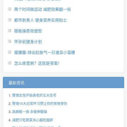
两个时间做运动 减肥效果翻一倍
都市新男人 健身营养实用贴士
踏板操奇效塑型
怀孕前健身计划
瘦腰腹-排出肚胀气一日速显小蛮腰
怎么练宽肩？这就是答案！
最新资讯
警惕女性开始衰老的五大信号
警惕10大日常坏习惯让你的胃很受伤
高跟鞋一族 多做伸腿操
减肥只吃蔬菜当心越吃越胖