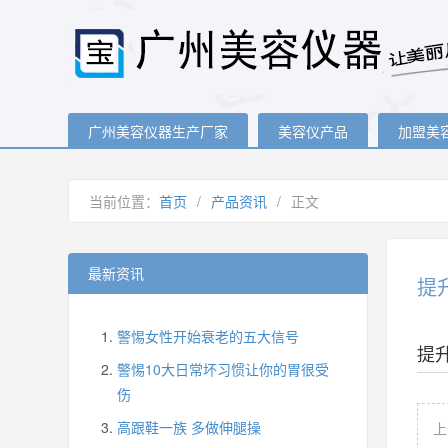
广州美容仪器生产厂家
美容仪产品
加盟美
当前位置：
首页
/
产品资讯
/
正文
最新资讯
提
警惕女性开始衰老的五大信号
提
警惕10大日常坏习惯让你的胃很受
伤
高跟鞋一族 多做伸腿操
上