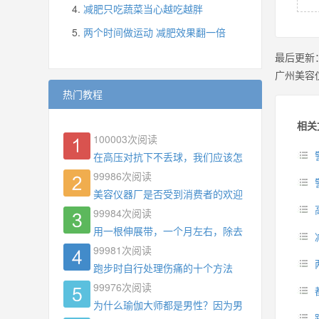
减肥只吃蔬菜当心越吃越胖
两个时间做运动 减肥效果翻一倍
最后更新
广州美容
热门教程
相关
100003
次阅读
在高压对抗下不丢球，我们应该怎么练?
99986
次阅读
美容仪器厂是否受到消费者的欢迎
99984
次阅读
用一根伸展带，一个月左右，除去了手臂拜拜肉，
99981
次阅读
跑步时自行处理伤痛的十个方法
99976
次阅读
为什么瑜伽大师都是男性？因为男权，让女性失去