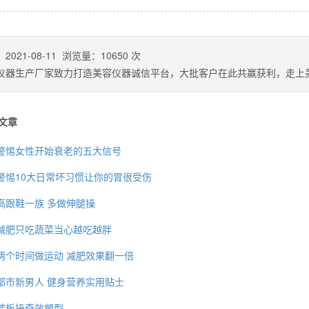
：
2021-08-11
浏览量：
10650
次
仪器生产厂家致力打造美容仪器诚信平台，大批客户在此共赢获利，走上
文章
警惕女性开始衰老的五大信号
警惕10大日常坏习惯让你的胃很受伤
高跟鞋一族 多做伸腿操
背也变薄了
减肥只吃蔬菜当心越吃越胖
两个时间做运动 减肥效果翻一倍
都市新男人 健身营养实用贴士
同等的机会
踏板操奇效塑型