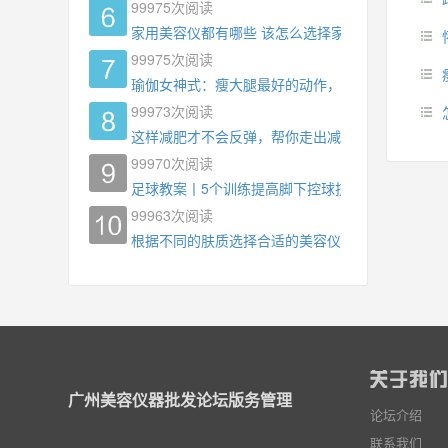
99975
次阅读
家用美容仪都有哪些 该怎么选择家用美容仪
99975
次阅读
瑜伽女神式：瘦大腿最好的动作，没有之一，为什
99973
次阅读
这样减肥才不会反弹，帮你走出减肥瓶颈
99970
次阅读
足球教案丨5个训练提高脚下控球技术
99963
次阅读
根据不同的肤质选择合适的美容仪器
广州美容仪器批发论坛版务管理
论坛介绍
联系我们