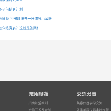
怀孕前健身计划
瘦腰腹-排出肚胀气一日速显小蛮腰
么你练了没效果？
怎么练宽肩？这就是答案！
招商加盟细则
美容仪器学习交流
合作开发及定制
各类美容仪器定制步骤