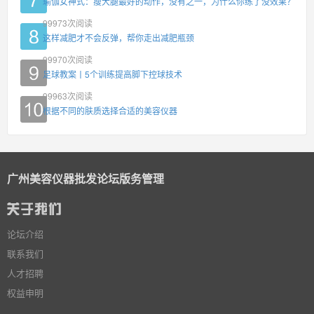
瑜伽女神式：瘦大腿最好的动作，没有之一，为什么你练了没效果？
99973
次阅读
这样减肥才不会反弹，帮你走出减肥瓶颈
99970
次阅读
足球教案丨5个训练提高脚下控球技术
99963
次阅读
根据不同的肤质选择合适的美容仪器
广州美容仪器批发论坛版务管理
论坛介绍
联系我们
人才招聘
权益申明