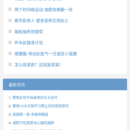
两个时间做运动 减肥效果翻一倍
都市新男人 健身营养实用贴士
踏板操奇效塑型
怀孕前健身计划
瘦腰腹-排出肚胀气一日速显小蛮腰
怎么练宽肩？这就是答案！
最新资讯
警惕女性开始衰老的五大信号
警惕10大日常坏习惯让你的胃很受伤
高跟鞋一族 多做伸腿操
减肥只吃蔬菜当心越吃越胖