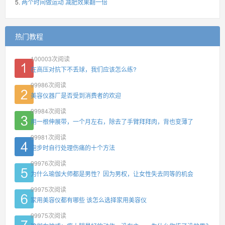
两个时间做运动 减肥效果翻一倍
热门教程
100003
次阅读
在高压对抗下不丢球，我们应该怎么练?
99986
次阅读
美容仪器厂是否受到消费者的欢迎
99984
次阅读
用一根伸展带，一个月左右，除去了手臂拜拜肉，背也变薄了
99981
次阅读
跑步时自行处理伤痛的十个方法
99976
次阅读
为什么瑜伽大师都是男性？因为男权，让女性失去同等的机会
99975
次阅读
家用美容仪都有哪些 该怎么选择家用美容仪
99975
次阅读