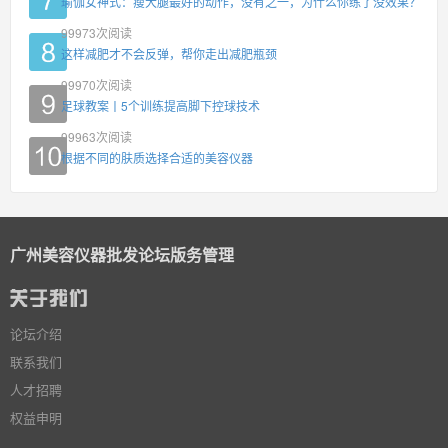
瑜伽女神式：瘦大腿最好的动作，没有之一，为什么你练了没效果？
99973
次阅读
这样减肥才不会反弹，帮你走出减肥瓶颈
99970
次阅读
足球教案丨5个训练提高脚下控球技术
99963
次阅读
根据不同的肤质选择合适的美容仪器
广州美容仪器批发论坛版务管理
论坛介绍
联系我们
人才招聘
权益申明