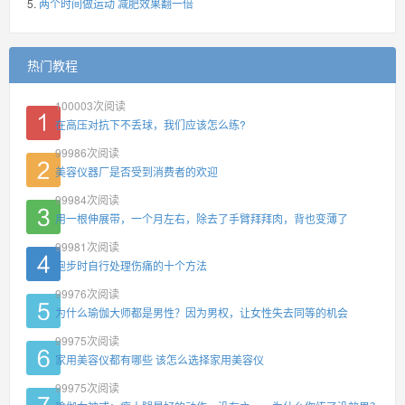
两个时间做运动 减肥效果翻一倍
热门教程
100003
次阅读
在高压对抗下不丢球，我们应该怎么练?
99986
次阅读
美容仪器厂是否受到消费者的欢迎
99984
次阅读
用一根伸展带，一个月左右，除去了手臂拜拜肉，背也变薄了
99981
次阅读
跑步时自行处理伤痛的十个方法
99976
次阅读
为什么瑜伽大师都是男性？因为男权，让女性失去同等的机会
99975
次阅读
家用美容仪都有哪些 该怎么选择家用美容仪
99975
次阅读