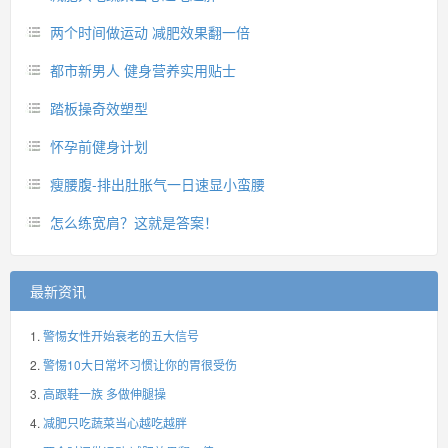
两个时间做运动 减肥效果翻一倍
都市新男人 健身营养实用贴士
踏板操奇效塑型
怀孕前健身计划
瘦腰腹-排出肚胀气一日速显小蛮腰
怎么练宽肩？这就是答案！
最新资讯
警惕女性开始衰老的五大信号
警惕10大日常坏习惯让你的胃很受伤
高跟鞋一族 多做伸腿操
减肥只吃蔬菜当心越吃越胖