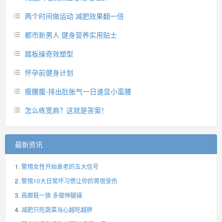
两个时间做运动 减肥效果翻一倍
都市新男人 健身营养实用贴士
踏板操奇效塑型
怀孕前健身计划
瘦腰腹-排出肚胀气一日速显小蛮腰
怎么练宽肩？这就是答案！
最新资讯
警惕女性开始衰老的五大信号
警惕10大日常坏习惯让你的胃很受伤
高跟鞋一族 多做伸腿操
减肥只吃蔬菜当心越吃越胖