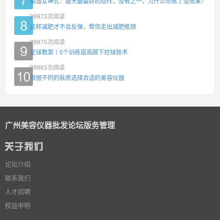
瑜伽女神式：瘦大腿最好的动作，没有之一，为什么你练了没效果？
99973
次阅读
这样减肥才不会反弹，帮你走出减肥瓶颈
99970
次阅读
足球教案丨5个训练提高脚下控球技术
99963
次阅读
根据不同的肤质选择合适的美容仪器
广州美容仪器批发论坛版务管理
论坛介绍
联系我们
人才招聘
权益申明