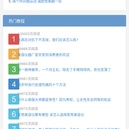
两个时间做运动 减肥效果翻一倍
热门教程
100003
次阅读
在高压对抗下不丢球，我们应该怎么练?
99986
次阅读
美容仪器厂是否受到消费者的欢迎
99984
次阅读
用一根伸展带，一个月左右，除去了手臂拜拜肉，背也变薄了
99981
次阅读
跑步时自行处理伤痛的十个方法
99976
次阅读
为什么瑜伽大师都是男性？因为男权，让女性失去同等的机会
99975
次阅读
家用美容仪都有哪些 该怎么选择家用美容仪
99975
次阅读