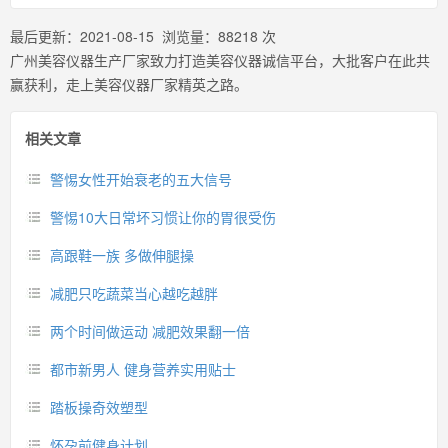
最后更新：
2021-08-15
浏览量：
88218
次
广州美容仪器生产厂家致力打造美容仪器诚信平台，大批客户在此共
赢获利，走上美容仪器厂家精英之路。
相关文章
警惕女性开始衰老的五大信号
警惕10大日常坏习惯让你的胃很受伤
高跟鞋一族 多做伸腿操
减肥只吃蔬菜当心越吃越胖
两个时间做运动 减肥效果翻一倍
都市新男人 健身营养实用贴士
踏板操奇效塑型
怀孕前健身计划