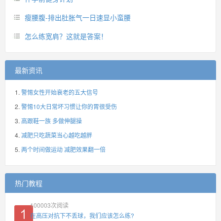
瘦腰腹-排出肚胀气一日速显小蛮腰
怎么练宽肩？这就是答案！
最新资讯
警惕女性开始衰老的五大信号
警惕10大日常坏习惯让你的胃很受伤
高跟鞋一族 多做伸腿操
减肥只吃蔬菜当心越吃越胖
两个时间做运动 减肥效果翻一倍
热门教程
100003
次阅读
在高压对抗下不丢球，我们应该怎么练?