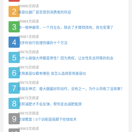
99986
次阅读
美容仪器厂是否受到消费者的欢迎
99984
次阅读
用一根伸展带，一个月左右，除去了手臂拜拜肉，背也变薄了
99981
次阅读
跑步时自行处理伤痛的十个方法
99976
次阅读
为什么瑜伽大师都是男性？因为男权，让女性失去同等的机会
99975
次阅读
家用美容仪都有哪些 该怎么选择家用美容仪
99975
次阅读
瑜伽女神式：瘦大腿最好的动作，没有之一，为什么你练了没效果？
99973
次阅读
这样减肥才不会反弹，帮你走出减肥瓶颈
99970
次阅读
足球教案丨5个训练提高脚下控球技术
99963
次阅读