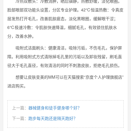
冷热双敷头：冷敷消肿，晒后镇静，热敷舒缓，淡化眼圈。
脸部眼部双功能头设置，分区专业护理。42℃恒温热敷：令真皮
层发热打开毛孔，改善肌肤疲态，淡化黑眼圈，缓解眼干涩；
6℃极速冷敷：令肌肤快速降温，细腻毛孔，有效锁住肌肤水
分，改善水肿。
吸附式洁面刷头：健康清洁，吸除污垢，不伤毛孔，保护屏
障。利用吸附式方式清除掉毛孔里的污垢以及卸妆残留，刷毛直
径大于毛孔直径，有效清洁的同时不刺激皮肤，拒绝毛孔损伤。
想要让皮肤变美的MM可以在天猫搜索“京度个人护理旗舰店”
进店购买。
上一篇：
器械健身和徒手健身哪个好？
下一篇：
跑步每天跑还是隔天跑好？