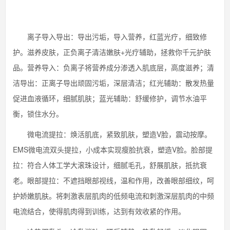
离子导入导出：导出污垢，导入营养，红蓝光疗，细致修
护。滋养皮肤，正负离子清洁嫩肤+光疗辅助，拯救你千元护肤
品。营养导入：负离子将营养成分渗透入肌底层，高度滋养；清
洁导出：正离子导出顽固污垢，深层清洁；红光辅助：散发热量
促进血液循环，细腻肌肤；蓝光辅助：舒缓修护，调节水油平
衡，锁住水分。
微电流提拉：焕活肌底，紧致肌肤，塑造V脸，震动按摩。
EMS微电流双头提拉，小成本实现瘦脸抗衰，塑造V脸。脸部提
拉：符合人体工学大滚珠设计，细腻毛孔，舒展肌肤，抵抗衰
老。眼部提拉：不遮挡眼部视线，温和作用，改善眼部细纹，呵
护娇嫩肌肤。将刺激表层肌肉的低频电流和刺激深层肌肉的中频
电流结合，使得肌肉得到训练，达到有效收紧的作用。