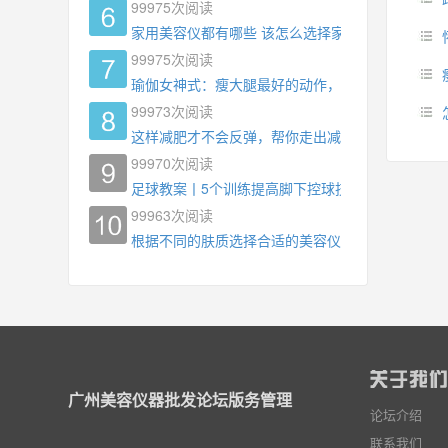
99975
次阅读
家用美容仪都有哪些 该怎么选择家用美容仪
99975
次阅读
瑜伽女神式：瘦大腿最好的动作，没有之一，为什
99973
次阅读
这样减肥才不会反弹，帮你走出减肥瓶颈
99970
次阅读
足球教案丨5个训练提高脚下控球技术
99963
次阅读
根据不同的肤质选择合适的美容仪器
广州美容仪器批发论坛版务管理
论坛介绍
联系我们