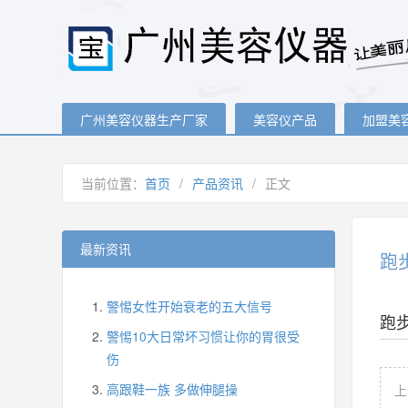
广州美容仪器生产厂家
美容仪产品
加盟美
当前位置：
首页
/
产品资讯
/
正文
最新资讯
跑
警惕女性开始衰老的五大信号
跑
警惕10大日常坏习惯让你的胃很受
伤
高跟鞋一族 多做伸腿操
上