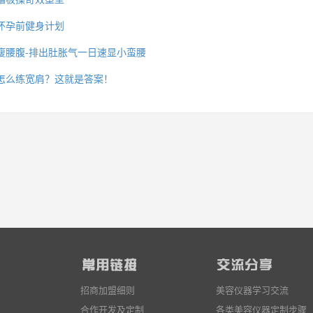
怀孕前健身计划
瘦腰腹-排出肚胀气一日速显小蛮腰
么你练了没效果？
怎么练宽肩？这就是答案！
招商加盟细则
美容仪器学习交流
合作开发及定制
各类美容仪器定制步骤