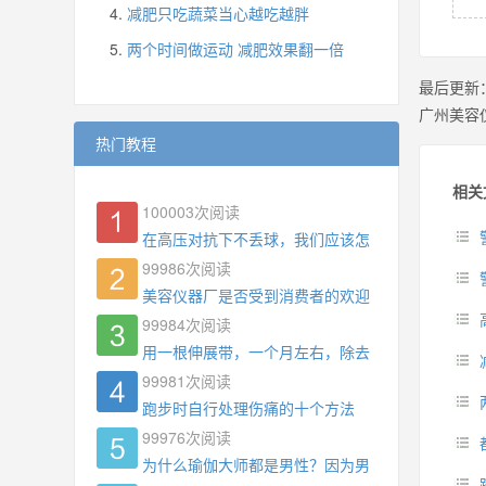
减肥只吃蔬菜当心越吃越胖
两个时间做运动 减肥效果翻一倍
最后更新
广州美容
热门教程
相关
100003
次阅读
在高压对抗下不丢球，我们应该怎么练?
99986
次阅读
美容仪器厂是否受到消费者的欢迎
99984
次阅读
用一根伸展带，一个月左右，除去了手臂拜拜肉，
99981
次阅读
跑步时自行处理伤痛的十个方法
99976
次阅读
为什么瑜伽大师都是男性？因为男权，让女性失去