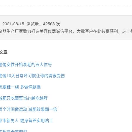
：
2021-08-15
浏览量：
42568
次
仪器生产厂家致力打造美容仪器诚信平台，大批客户在此共赢获利，走上
文章
警惕女性开始衰老的五大信号
警惕10大日常坏习惯让你的胃很受伤
高跟鞋一族 多做伸腿操
背也变薄了
减肥只吃蔬菜当心越吃越胖
两个时间做运动 减肥效果翻一倍
都市新男人 健身营养实用贴士
同等的机会
踏板操奇效塑型