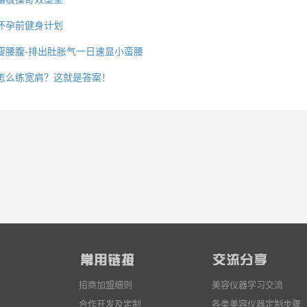
怀孕前健身计划
瘦腰腹-排出肚胀气一日速显小蛮腰
么你练了没效果？
怎么练宽肩？这就是答案！
招商加盟细则
美容仪器学习交流
合作开发及定制
各类美容仪器定制步骤