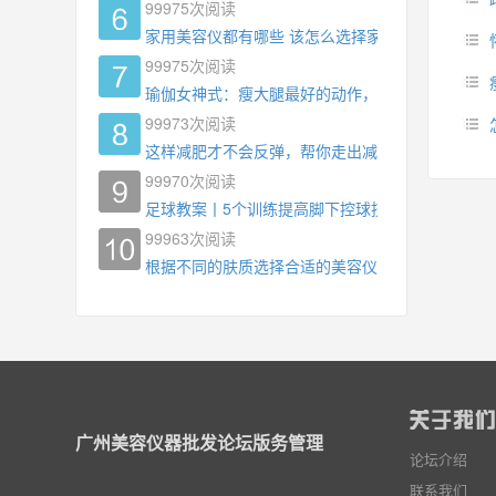
99975
次阅读
家用美容仪都有哪些 该怎么选择家用美容仪
99975
次阅读
瑜伽女神式：瘦大腿最好的动作，没有之一，为什
99973
次阅读
这样减肥才不会反弹，帮你走出减肥瓶颈
99970
次阅读
足球教案丨5个训练提高脚下控球技术
99963
次阅读
根据不同的肤质选择合适的美容仪器
广州美容仪器批发论坛版务管理
论坛介绍
联系我们