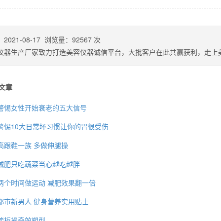
：
2021-08-17
浏览量：
92567
次
仪器生产厂家致力打造美容仪器诚信平台，大批客户在此共赢获利，走上
文章
警惕女性开始衰老的五大信号
警惕10大日常坏习惯让你的胃很受伤
高跟鞋一族 多做伸腿操
背也变薄了
减肥只吃蔬菜当心越吃越胖
两个时间做运动 减肥效果翻一倍
都市新男人 健身营养实用贴士
同等的机会
踏板操奇效塑型