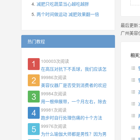
减肥只吃蔬菜当心越吃越胖
两个时间做运动 减肥效果翻一倍
最后更新
广州美容
热门教程
相关
100003
次阅读
在高压对抗下不丢球，我们应该怎么练?
99986
次阅读
美容仪器厂是否受到消费者的欢迎
99984
次阅读
用一根伸展带，一个月左右，除去了手臂拜拜肉，
99981
次阅读
跑步时自行处理伤痛的十个方法
99976
次阅读
为什么瑜伽大师都是男性？因为男权，让女性失去