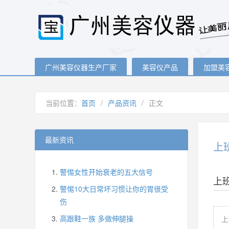
广州美容仪器生产厂家
美容仪产品
加盟美
当前位置：
首页
/
产品资讯
/
正文
最新资讯
上
警惕女性开始衰老的五大信号
上
警惕10大日常坏习惯让你的胃很受
伤
高跟鞋一族 多做伸腿操
上