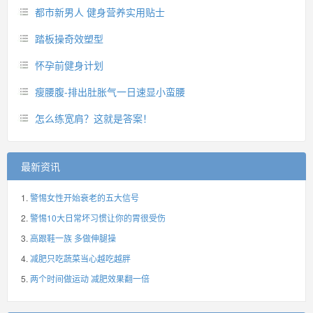
都市新男人 健身营养实用贴士
踏板操奇效塑型
怀孕前健身计划
瘦腰腹-排出肚胀气一日速显小蛮腰
怎么练宽肩？这就是答案！
最新资讯
警惕女性开始衰老的五大信号
警惕10大日常坏习惯让你的胃很受伤
高跟鞋一族 多做伸腿操
减肥只吃蔬菜当心越吃越胖
两个时间做运动 减肥效果翻一倍