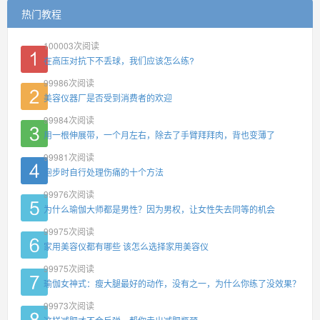
热门教程
100003
次阅读
在高压对抗下不丢球，我们应该怎么练?
99986
次阅读
美容仪器厂是否受到消费者的欢迎
99984
次阅读
用一根伸展带，一个月左右，除去了手臂拜拜肉，背也变薄了
99981
次阅读
跑步时自行处理伤痛的十个方法
99976
次阅读
为什么瑜伽大师都是男性？因为男权，让女性失去同等的机会
99975
次阅读
家用美容仪都有哪些 该怎么选择家用美容仪
99975
次阅读
瑜伽女神式：瘦大腿最好的动作，没有之一，为什么你练了没效果？
99973
次阅读