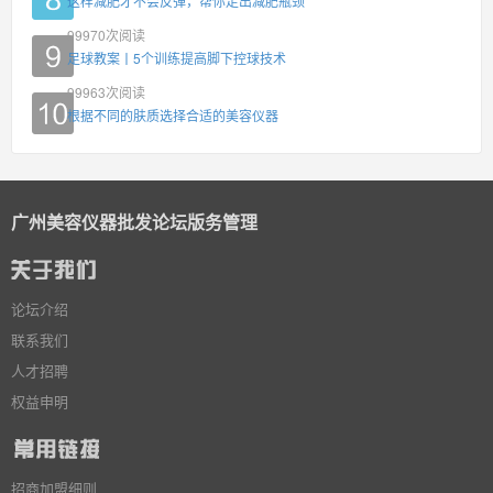
这样减肥才不会反弹，帮你走出减肥瓶颈
99970
次阅读
足球教案丨5个训练提高脚下控球技术
99963
次阅读
根据不同的肤质选择合适的美容仪器
广州美容仪器批发论坛版务管理
论坛介绍
联系我们
人才招聘
权益申明
招商加盟细则