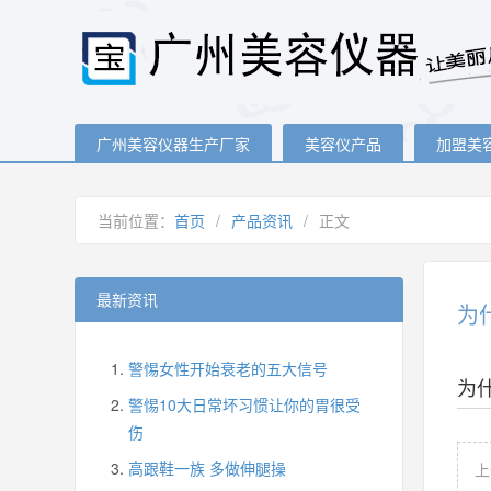
广州美容仪器生产厂家
美容仪产品
加盟美
当前位置：
首页
/
产品资讯
/
正文
最新资讯
为
警惕女性开始衰老的五大信号
为
警惕10大日常坏习惯让你的胃很受
伤
高跟鞋一族 多做伸腿操
上