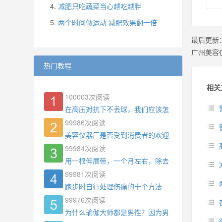
减肥只吃蔬菜当心越吃越胖
两个时间做运动 减肥效果翻一倍
最后更新
广州美容
热门教程
相关
100003
次阅读
在高压对抗下不丢球，我们应该怎么练?
99986
次阅读
美容仪器厂是否受到消费者的欢迎
99984
次阅读
用一根伸展带，一个月左右，除去了手臂拜拜肉，
99981
次阅读
跑步时自行处理伤痛的十个方法
99976
次阅读
为什么瑜伽大师都是男性？因为男权，让女性失去