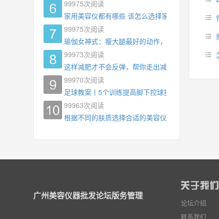
99975
次阅读
家用美容仪都有哪些 该怎么选择家用美容仪
99975
次阅读
瑜伽女神式：瘦大腿最好的动作，没有之一，为什
99973
次阅读
这样减肥才不会反弹，帮你走出减肥瓶颈
99970
次阅读
足球教案丨5个训练提高脚下控球技术
99963
次阅读
根据不同的肤质选择合适的美容仪器
广州美容仪器批发论坛版务管理
论坛介绍
联系我们