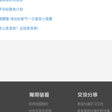
怀孕前健身计划
瘦腰腹-排出肚胀气一日速显小蛮腰
么你练了没效果？
怎么练宽肩？这就是答案！
招商加盟细则
美容仪器学习交流
合作开发及定制
各类美容仪器定制步骤