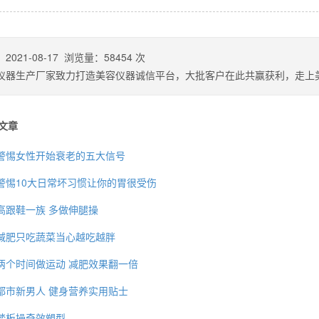
：
2021-08-17
浏览量：
58454
次
仪器生产厂家致力打造美容仪器诚信平台，大批客户在此共赢获利，走上
文章
警惕女性开始衰老的五大信号
警惕10大日常坏习惯让你的胃很受伤
高跟鞋一族 多做伸腿操
背也变薄了
减肥只吃蔬菜当心越吃越胖
两个时间做运动 减肥效果翻一倍
都市新男人 健身营养实用贴士
同等的机会
踏板操奇效塑型