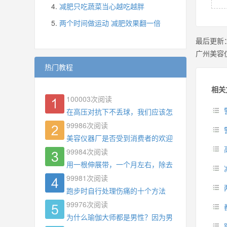
减肥只吃蔬菜当心越吃越胖
两个时间做运动 减肥效果翻一倍
最后更新
广州美容
热门教程
相关
100003
次阅读
在高压对抗下不丢球，我们应该怎么练?
99986
次阅读
美容仪器厂是否受到消费者的欢迎
99984
次阅读
用一根伸展带，一个月左右，除去了手臂拜拜肉，
99981
次阅读
跑步时自行处理伤痛的十个方法
99976
次阅读
为什么瑜伽大师都是男性？因为男权，让女性失去