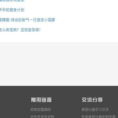
怀孕前健身计划
瘦腰腹-排出肚胀气一日速显小蛮腰
么你练了没效果？
怎么练宽肩？这就是答案！
招商加盟细则
美容仪器学习交流
合作开发及定制
各类美容仪器定制步骤