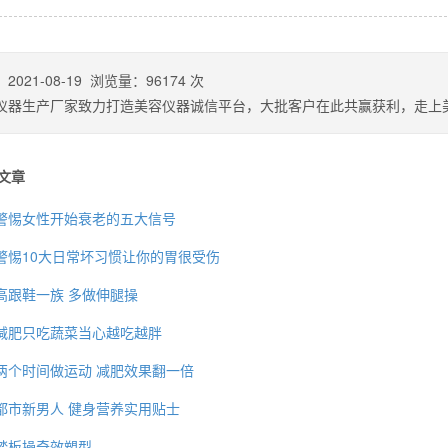
：
2021-08-19
浏览量：
96174
次
仪器生产厂家致力打造美容仪器诚信平台，大批客户在此共赢获利，走上
文章
警惕女性开始衰老的五大信号
警惕10大日常坏习惯让你的胃很受伤
高跟鞋一族 多做伸腿操
背也变薄了
减肥只吃蔬菜当心越吃越胖
两个时间做运动 减肥效果翻一倍
都市新男人 健身营养实用贴士
同等的机会
踏板操奇效塑型