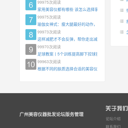
99975
次阅读
家用美容仪都有哪些 该怎么选择家用美容仪
99975
次阅读
瑜伽女神式：瘦大腿最好的动作，没有之一，为什
99973
次阅读
这样减肥才不会反弹，帮你走出减肥瓶颈
99970
次阅读
足球教案丨5个训练提高脚下控球技术
99963
次阅读
根据不同的肤质选择合适的美容仪器
广州美容仪器批发论坛版务管理
论坛介绍
联系我们