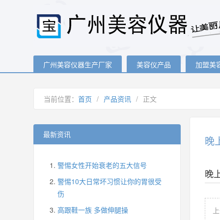
广州美容仪器生产厂家
美容仪产品
加盟美
当前位置：
首页
/
产品资讯
/
正文
最新资讯
晚
警惕女性开始衰老的五大信号
晚
警惕10大日常坏习惯让你的胃很受
伤
高跟鞋一族 多做伸腿操
上