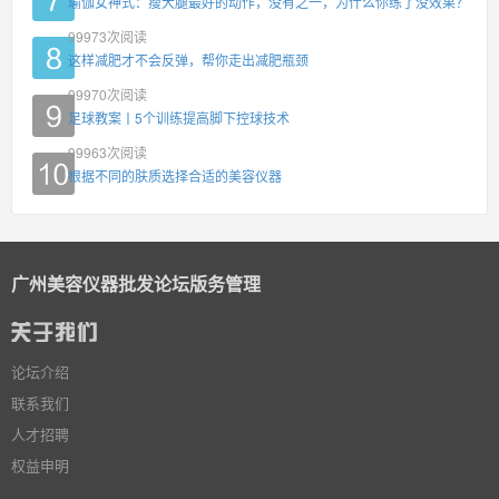
瑜伽女神式：瘦大腿最好的动作，没有之一，为什么你练了没效果？
99973
次阅读
这样减肥才不会反弹，帮你走出减肥瓶颈
99970
次阅读
足球教案丨5个训练提高脚下控球技术
99963
次阅读
根据不同的肤质选择合适的美容仪器
广州美容仪器批发论坛版务管理
论坛介绍
联系我们
人才招聘
权益申明