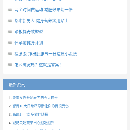
两个时间做运动 减肥效果翻一倍
都市新男人 健身营养实用贴士
踏板操奇效塑型
怀孕前健身计划
瘦腰腹-排出肚胀气一日速显小蛮腰
怎么练宽肩？这就是答案！
最新资讯
警惕女性开始衰老的五大信号
警惕10大日常坏习惯让你的胃很受伤
高跟鞋一族 多做伸腿操
减肥只吃蔬菜当心越吃越胖