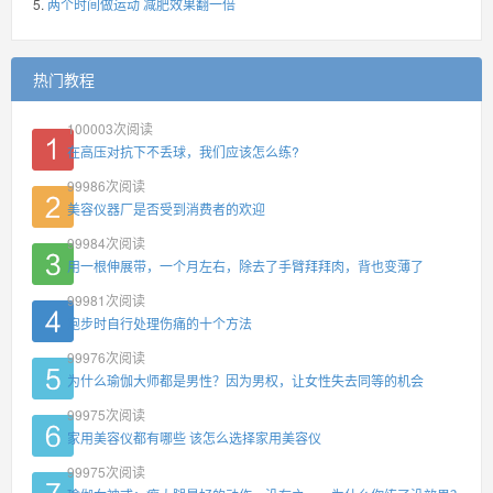
两个时间做运动 减肥效果翻一倍
热门教程
100003
次阅读
在高压对抗下不丢球，我们应该怎么练?
99986
次阅读
美容仪器厂是否受到消费者的欢迎
99984
次阅读
用一根伸展带，一个月左右，除去了手臂拜拜肉，背也变薄了
99981
次阅读
跑步时自行处理伤痛的十个方法
99976
次阅读
为什么瑜伽大师都是男性？因为男权，让女性失去同等的机会
99975
次阅读
家用美容仪都有哪些 该怎么选择家用美容仪
99975
次阅读